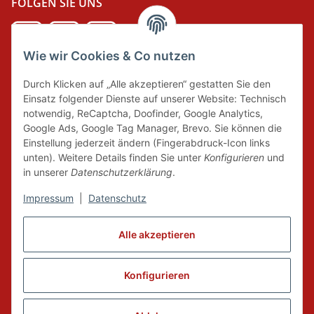
FOLGEN SIE UNS
Wie wir Cookies & Co nutzen
DER GRÜNE PUNKT
Durch Klicken auf „Alle akzeptieren“ gestatten Sie den
Wir tragen Verantwortung und erfüllen unsere
Einsatz folgender Dienste auf unserer Website: Technisch
Pflichten zur Systembeteiligung nach dem
notwendig, ReCaptcha, Doofinder, Google Analytics,
Verpackungsgesetz.
Google Ads, Google Tag Manager, Brevo. Sie können die
Einstellung jederzeit ändern (Fingerabdruck-Icon links
unten). Weitere Details finden Sie unter
Konfigurieren
und
FAIRCOMMERCE
in unserer
Datenschutzerklärung
.
Impressum
|
Datenschutz
Wir sind seit 04.12.2015 Mitglied der Initiative
"FairCommerce".
Alle akzeptieren
Konfigurieren
Vertrag widerrufen
* Alle Preise inkl. gesetzlicher MwSt., zzgl.
Versand