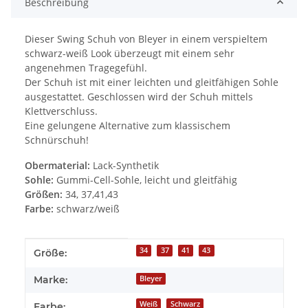
Beschreibung
Dieser Swing Schuh von Bleyer in einem verspieltem
schwarz-weiß Look überzeugt mit einem sehr
angenehmen Tragegefühl.
Der Schuh ist mit einer leichten und gleitfähigen Sohle
ausgestattet. Geschlossen wird der Schuh mittels
Klettverschluss.
Eine gelungene Alternative zum klassischem
Schnürschuh!
Obermaterial:
Lack-Synthetik
Sohle:
Gummi-Cell-Sohle, leicht und gleitfähig
Größen:
34, 37,41,43
Farbe:
schwarz/weiß
Produkteigenschaft
Wert
34
37
41
43
Größe:
Marke:
Bleyer
Weiß
Schwarz
Farbe: