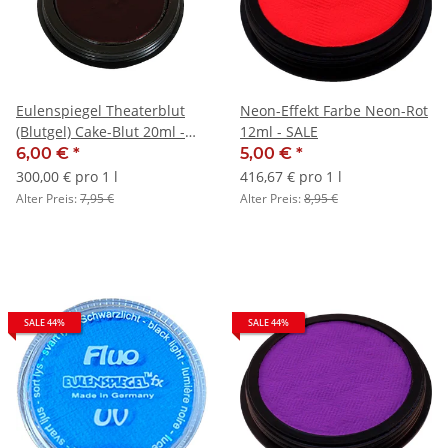
Eulenspiegel Theaterblut
Neon-Effekt Farbe Neon-Rot
(Blutgel) Cake-Blut 20ml -
12ml - SALE
SALE
6,00 €
*
5,00 €
*
300,00 € pro 1 l
416,67 € pro 1 l
Alter Preis:
7,95 €
Alter Preis:
8,95 €
SALE 44%
SALE 44%