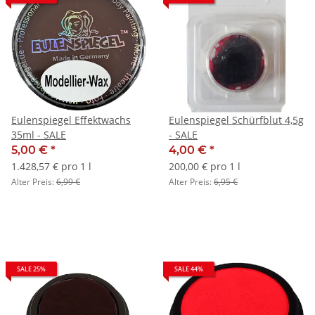
Eulenspiegel Effektwachs
Eulenspiegel Schürfblut 4,5g
35ml - SALE
- SALE
5,00 €
*
4,00 €
*
1.428,57 € pro 1 l
200,00 € pro 1 l
Alter Preis:
6,99 €
Alter Preis:
6,95 €
SALE 25%
SALE 44%