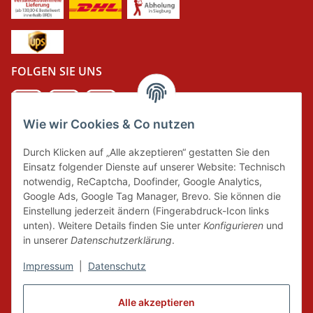
FOLGEN SIE UNS
Wie wir Cookies & Co nutzen
DER GRÜNE PUNKT
Durch Klicken auf „Alle akzeptieren“ gestatten Sie den
Wir tragen Verantwortung und erfüllen unsere
Einsatz folgender Dienste auf unserer Website: Technisch
Pflichten zur Systembeteiligung nach dem
notwendig, ReCaptcha, Doofinder, Google Analytics,
Verpackungsgesetz.
Google Ads, Google Tag Manager, Brevo. Sie können die
Einstellung jederzeit ändern (Fingerabdruck-Icon links
unten). Weitere Details finden Sie unter
Konfigurieren
und
FAIRCOMMERCE
in unserer
Datenschutzerklärung
.
Impressum
|
Datenschutz
Wir sind seit 04.12.2015 Mitglied der Initiative
"FairCommerce".
Alle akzeptieren