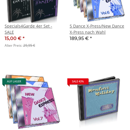
Specials4Garde 4er Set -
5 Dance X-Press/New Dance
SALE
X-Press nach Wahl
15,00 €
*
189,95 €
*
Alter Preis:
29,95 €
AUF LAGER
SALE 43%