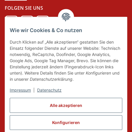
FOLGEN SIE UNS
Wie wir Cookies & Co nutzen
DER GRÜNE PUNKT
Durch Klicken auf „Alle akzeptieren“ gestatten Sie den
Wir tragen Verantwortung und erfüllen unsere
Einsatz folgender Dienste auf unserer Website: Technisch
Pflichten zur Systembeteiligung nach dem
notwendig, ReCaptcha, Doofinder, Google Analytics,
Verpackungsgesetz.
Google Ads, Google Tag Manager, Brevo. Sie können die
Einstellung jederzeit ändern (Fingerabdruck-Icon links
unten). Weitere Details finden Sie unter
Konfigurieren
und
FAIRCOMMERCE
in unserer
Datenschutzerklärung
.
Impressum
|
Datenschutz
Wir sind seit 04.12.2015 Mitglied der Initiative
"FairCommerce".
Alle akzeptieren
Konfigurieren
Vertrag widerrufen