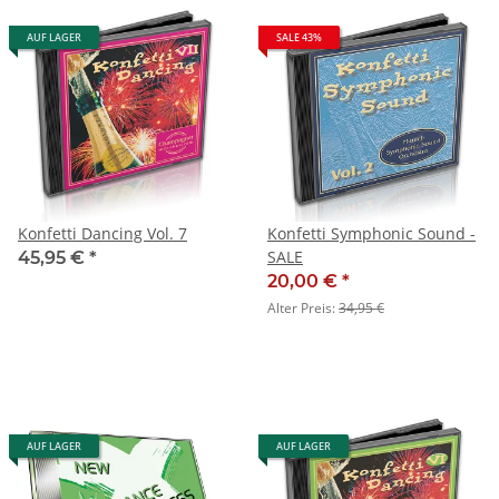
AUF LAGER
SALE 43%
Konfetti Dancing Vol. 7
Konfetti Symphonic Sound -
SALE
45,95 €
*
20,00 €
*
Alter Preis:
34,95 €
AUF LAGER
AUF LAGER