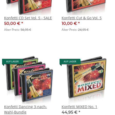
Konfetti CD Set Vol. 5 - SALE
Konfetti Cut & Go Vol. 5
50,00 €
*
10,00 €
*
Alter Preis:
56,95 €
Alter Preis:
24,95 €
AUF LAGER
AUF LAGER
Konfetti Dancing 3-nach-
Konfetti MIXED No. 1
Wahl-Bundle
44,95 €
*