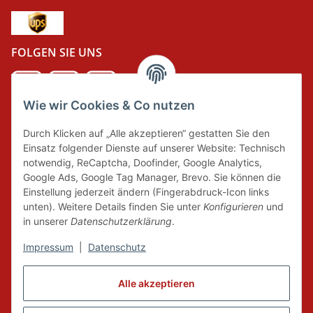
FOLGEN SIE UNS
Wie wir Cookies & Co nutzen
DER GRÜNE PUNKT
Durch Klicken auf „Alle akzeptieren“ gestatten Sie den
Wir tragen Verantwortung und erfüllen unsere
Einsatz folgender Dienste auf unserer Website: Technisch
Pflichten zur Systembeteiligung nach dem
notwendig, ReCaptcha, Doofinder, Google Analytics,
Verpackungsgesetz.
Google Ads, Google Tag Manager, Brevo. Sie können die
Einstellung jederzeit ändern (Fingerabdruck-Icon links
unten). Weitere Details finden Sie unter
Konfigurieren
und
FAIRCOMMERCE
in unserer
Datenschutzerklärung
.
Impressum
|
Datenschutz
Wir sind seit 04.12.2015 Mitglied der Initiative
"FairCommerce".
Alle akzeptieren