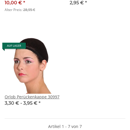
SALE
10,00 €
*
2,95 €
*
Alter Preis:
28,95 €
AUF LAGER
Orlob Perückenkappe 30997
3,30 € -
3,95 €
*
Artikel 1 - 7 von 7