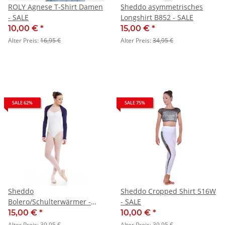
ROLY Agnese T-Shirt Damen
Sheddo asymmetrisches
- SALE
Longshirt B852 - SALE
10,00 €
*
15,00 €
*
Alter Preis:
16,95 €
Alter Preis:
34,95 €
SALE 62%
SALE 75%
Sheddo
Sheddo Cropped Shirt 516W
Bolero/Schulterwärmer -
- SALE
SALE
15,00 €
*
10,00 €
*
Alter Preis:
39,95 €
Alter Preis:
39,95 €