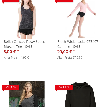
Bella+Canvas Flowy Scoop
Bloch Wickeljacke CZ5407
Muscle Tee - SALE
Cambre - SALE
5,00 €
*
20,00 €
*
Alter Preis:
14,95 €
Alter Preis:
27,95 €
SALE 67%
SALE 33%