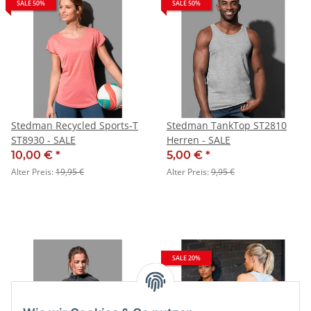
SALE 50%
SALE 50%
Stedman Recycled Sports-T
Stedman TankTop ST2810
ST8930 - SALE
Herren - SALE
10,00 €
*
5,00 €
*
Alter Preis:
19,95 €
Alter Preis:
9,95 €
SALE 20%