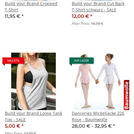
Build your Brand Cropped
Build your Brand Cut Back
T-Shirt
T-Shirt schwarz - SALE
11,95 €
*
12,00 €
*
Alter Preis:
16,95 €
SALE 61%
AUF LAGER
Build your Brand Loose Tank
Danceries Wickeljacke Z26
Top - SALE
Rose - Baumwolle
5,00 €
*
28,00 € -
32,95 €
*
Alter Preis:
12,95 €