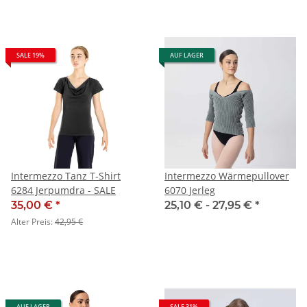
SALE 19%
AUF LAGER
Intermezzo Tanz T-Shirt
Intermezzo Wärmepullover
6284 Jerpumdra - SALE
6070 Jerleg
35,00 €
*
25,10 € -
27,95 €
*
Alter Preis:
42,95 €
AUF LAGER
SALE 31%