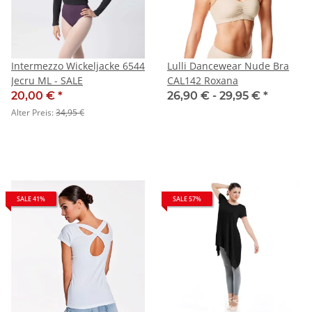
Intermezzo Wickeljacke 6544
Lulli Dancewear Nude Bra
Jecru ML - SALE
CAL142 Roxana
20,00 €
*
26,90 € -
29,95 €
*
Alter Preis:
34,95 €
SALE 41%
SALE 57%