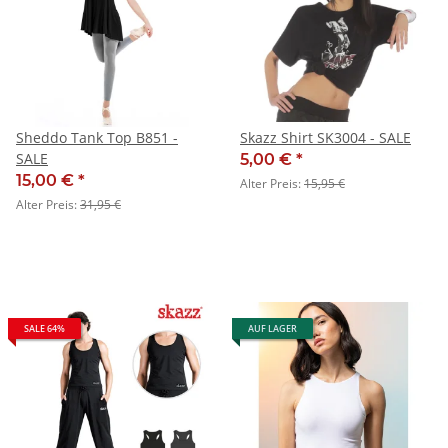
Sheddo Tank Top B851 -
Skazz Shirt SK3004 - SALE
SALE
5,00 €
*
15,00 €
*
Alter Preis:
15,95 €
Alter Preis:
31,95 €
SALE 64%
AUF LAGER