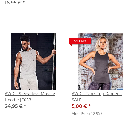
16,95 €
*
SALE 61%
AWDis Sleeveless Muscle
AWDis Tank Top Damen -
Hoodie JC053
SALE
24,95 €
*
5,00 €
*
Alter Preis:
12,95 €