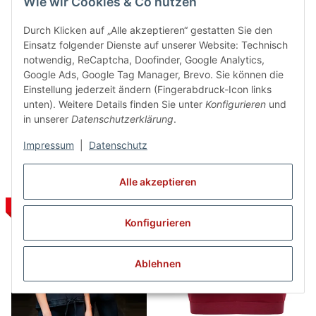
Wie wir Cookies & Co nutzen
Durch Klicken auf „Alle akzeptieren“ gestatten Sie den
Einsatz folgender Dienste auf unserer Website: Technisch
notwendig, ReCaptcha, Doofinder, Google Analytics,
Stedman Zip Hoodie
Tombo Open Back Top
Google Ads, Google Tag Manager, Brevo. Sie können die
Seamless ST8920
TL507 - SALE
Einstellung jederzeit ändern (Fingerabdruck-Icon links
39,95 €
*
20,00 €
*
unten). Weitere Details finden Sie unter
Konfigurieren
und
Alter Preis:
24,95 €
in unserer
Datenschutzerklärung
.
Impressum
|
Datenschutz
Alle akzeptieren
SALE 54%
SALE 33%
Konfigurieren
Ablehnen