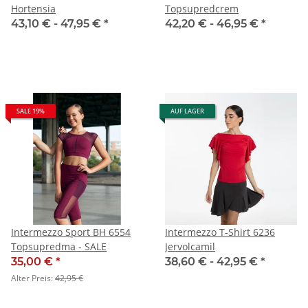
Hortensia
Topsupredcrem
43,10 € -
47,95 €
*
42,20 € -
46,95 €
*
SALE 19%
AUF LAGER
Intermezzo Sport BH 6554
Intermezzo T-Shirt 6236
Topsupredma - SALE
Jervolcamil
35,00 €
*
38,60 € -
42,95 €
*
Alter Preis:
42,95 €