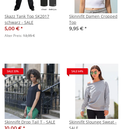
Skazz Tank Top SK2017
Skinnifit Damen Cropped
schwarz - SALE
Top
5,00 €
*
9,95 €
*
Alter Preis:
13,95 €
SALE 33%
SALE 64%
Skinnifit Drop Tail T - SALE
Skinnifit Slounge Sweat -
SALE
10,00 €
*