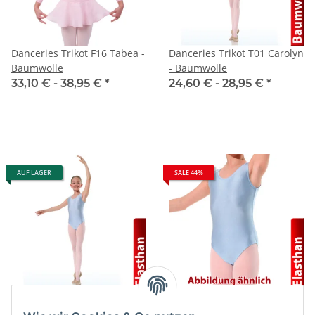
Danceries Trikot F16 Tabea -
Danceries Trikot T01 Carolyn
Baumwolle
- Baumwolle
33,10 € -
38,95 €
*
24,60 € -
28,95 €
*
AUF LAGER
SALE 44%
Danceries Trikot T01 Carolyn
Trikot mit breiten Trägern
- Elasthan
Elasthan - SALE