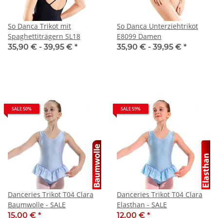
So Danca Trikot mit
So Danca Unterziehtrikot
Spaghettiträgern SL18
E8099 Damen
35,90 € -
39,95 €
*
35,90 € -
39,95 €
*
SALE 50%
SALE 59%
Danceries Trikot T04 Clara
Danceries Trikot T04 Clara
Baumwolle - SALE
Elasthan - SALE
15,00 €
*
12,00 €
*