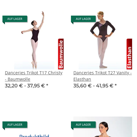
AUF LAGER
AUF LAGER
Danceries Trikot T17 Christy
Danceries Trikot T27 Vanity -
- Baumwolle
Elasthan
32,20 € -
37,95 €
*
35,60 € -
41,95 €
*
AUF LAGER
AUF LAGER