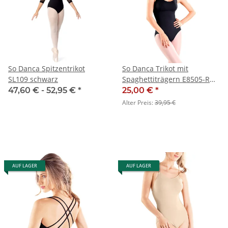
So Danca Spitzentrikot
So Danca Trikot mit
SL109 schwarz
Spaghettiträgern E8505-RD
Damen - SALE
47,60 € -
52,95 €
*
25,00 €
*
Alter Preis:
39,95 €
AUF LAGER
AUF LAGER