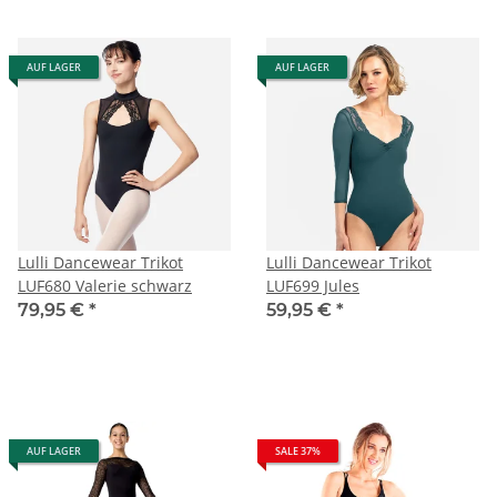
AUF LAGER
AUF LAGER
Lulli Dancewear Trikot
Lulli Dancewear Trikot
LUF680 Valerie schwarz
LUF699 Jules
79,95 €
*
59,95 €
*
AUF LAGER
SALE 37%