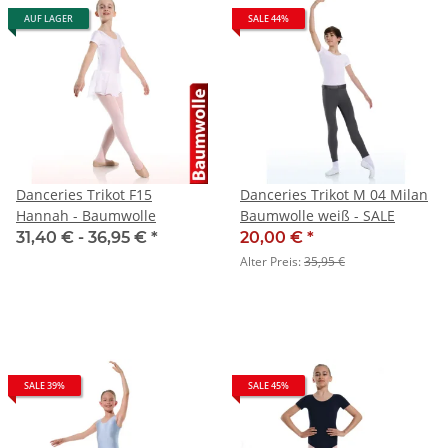
AUF LAGER
SALE 44%
Danceries Trikot F15
Danceries Trikot M 04 Milan
Hannah - Baumwolle
Baumwolle weiß - SALE
31,40 € -
36,95 €
*
20,00 €
*
Alter Preis:
35,95 €
SALE 39%
SALE 45%