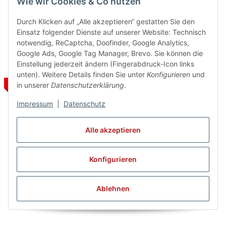
Wie wir Cookies & Co nutzen
17,00 € -
26,95 €
*
15,00 €
*
Alter Preis:
26,95 €
Durch Klicken auf „Alle akzeptieren“ gestatten Sie den
Einsatz folgender Dienste auf unserer Website: Technisch
notwendig, ReCaptcha, Doofinder, Google Analytics,
Google Ads, Google Tag Manager, Brevo. Sie können die
Einstellung jederzeit ändern (Fingerabdruck-Icon links
unten). Weitere Details finden Sie unter
Konfigurieren
und
SALE 43%
SALE 43%
in unserer
Datenschutzerklärung
.
Impressum
|
Datenschutz
Alle akzeptieren
Konfigurieren
Bloch Kurzarm Trikot 5402
Bloch Trikot 5405 Tutu -
Cavalier - SALE
SALE
Ablehnen
20,00 €
*
17,00 €
*
Alter Preis:
34,95 €
Alter Preis:
29,95 €