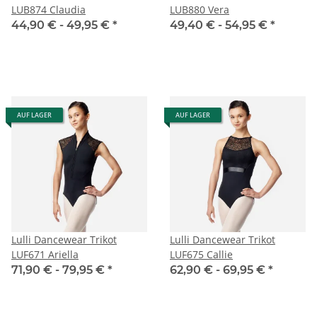
LUB874 Claudia
LUB880 Vera
44,90 € -
49,95 €
*
49,40 € -
54,95 €
*
AUF LAGER
AUF LAGER
Lulli Dancewear Trikot
Lulli Dancewear Trikot
LUF671 Ariella
LUF675 Callie
71,90 € -
79,95 €
*
62,90 € -
69,95 €
*