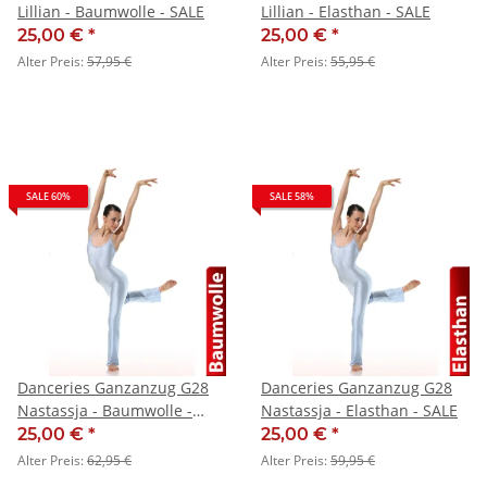
Lillian - Baumwolle - SALE
Lillian - Elasthan - SALE
25,00 €
*
25,00 €
*
Alter Preis:
57,95 €
Alter Preis:
55,95 €
SALE 60%
SALE 58%
Danceries Ganzanzug G28
Danceries Ganzanzug G28
Nastassja - Baumwolle -
Nastassja - Elasthan - SALE
SALE
25,00 €
*
25,00 €
*
Alter Preis:
62,95 €
Alter Preis:
59,95 €