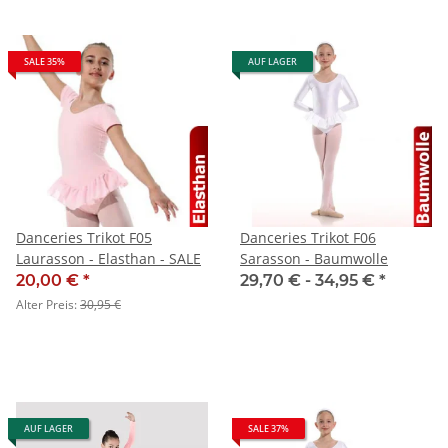
SALE 35%
AUF LAGER
Danceries Trikot F05
Danceries Trikot F06
Laurasson - Elasthan - SALE
Sarasson - Baumwolle
20,00 €
*
29,70 € -
34,95 €
*
Alter Preis:
30,95 €
AUF LAGER
SALE 37%