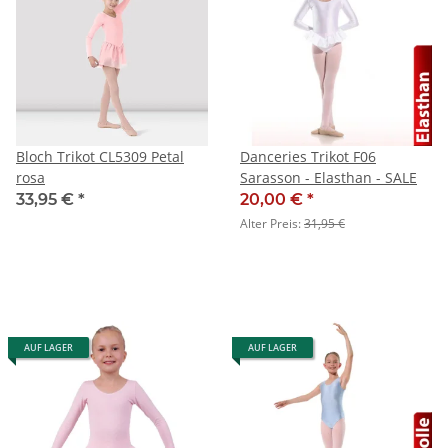
Bloch Trikot CL5309 Petal
Danceries Trikot F06
rosa
Sarasson - Elasthan - SALE
33,95 €
*
20,00 €
*
Alter Preis:
31,95 €
AUF LAGER
AUF LAGER