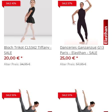
SALE 43%
SALE 57%
Bloch Trikot CL5342 Tiffany -
Danceries Ganzanzug G13
SALE
Paris - Elasthan - SALE
20,00 €
*
25,00 €
*
Alter Preis:
34,95 €
Alter Preis:
57,95 €
SALE 55%
SALE 51%