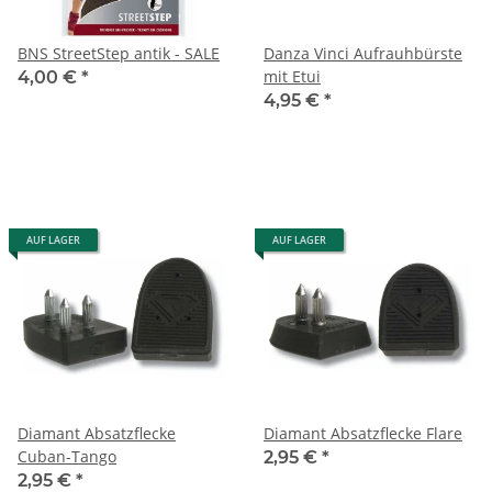
BNS StreetStep antik - SALE
Danza Vinci Aufrauhbürste
mit Etui
4,00 €
*
4,95 €
*
AUF LAGER
AUF LAGER
Diamant Absatzflecke
Diamant Absatzflecke Flare
Cuban-Tango
2,95 €
*
2,95 €
*