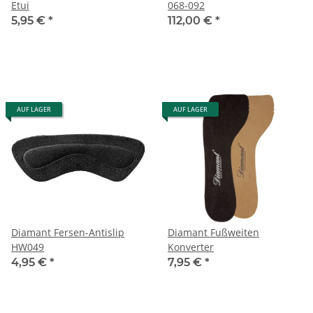
Etui
068-092
5,95 €
*
112,00 €
*
AUF LAGER
AUF LAGER
Diamant Fersen-Antislip
Diamant Fußweiten
HW049
Konverter
4,95 €
*
7,95 €
*