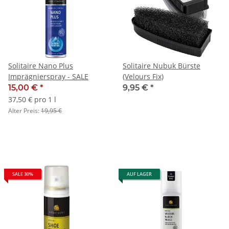
Solitaire Nano Plus
Solitaire Nubuk Bürste
Imprägnierspray - SALE
(Velours Fix)
15,00 €
*
9,95 €
*
37,50 € pro 1 l
Alter Preis:
19,95 €
SALE 30%
AUF LAGER