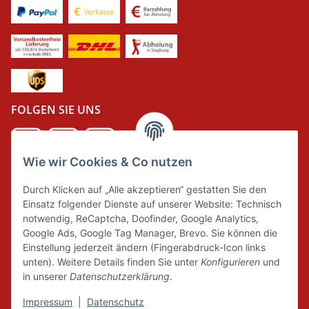
FOLGEN SIE UNS
Wie wir Cookies & Co nutzen
DER GRÜNE PUNKT
Durch Klicken auf „Alle akzeptieren“ gestatten Sie den
Wir tragen Verantwortung und erfüllen unsere
Einsatz folgender Dienste auf unserer Website: Technisch
Pflichten zur Systembeteiligung nach dem
notwendig, ReCaptcha, Doofinder, Google Analytics,
Verpackungsgesetz.
Google Ads, Google Tag Manager, Brevo. Sie können die
Einstellung jederzeit ändern (Fingerabdruck-Icon links
unten). Weitere Details finden Sie unter
Konfigurieren
und
FAIRCOMMERCE
in unserer
Datenschutzerklärung
.
Impressum
|
Datenschutz