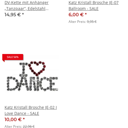
DV-Kette mit Anhänger
Katz Kristall Brosche JE-07
„Tanzpaar“, Edelstahl
Ballroom - SALE
(Silber)
14,95 €
*
6,00 €
*
Alter Preis:
9,95 €
SALE 56%
Katz Kristall Brosche JE-02 I
Love Dance - SALE
10,00 €
*
Alter Preis:
22,96 €