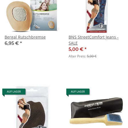
Bergal Rutschbremse
BNS StreetComfort Jeans -
SALE
6,95 €
*
5,00 €
*
Alter Preis:
5,00 €
AUF LAGER
AUF LAGER