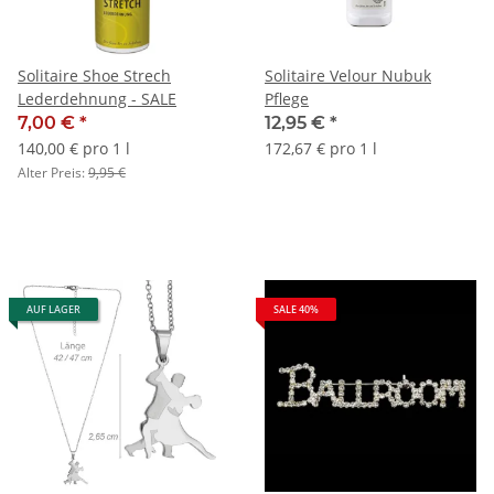
Solitaire Shoe Strech
Solitaire Velour Nubuk
Lederdehnung - SALE
Pflege
7,00 €
*
12,95 €
*
140,00 € pro 1 l
172,67 € pro 1 l
Alter Preis:
9,95 €
AUF LAGER
SALE 40%