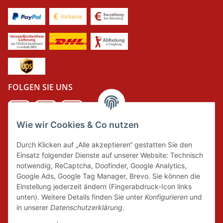
FOLGEN SIE UNS
Wie wir Cookies & Co nutzen
DER GRÜNE PUNKT
Durch Klicken auf „Alle akzeptieren“ gestatten Sie den
Wir tragen Verantwortung und erfüllen unsere
Einsatz folgender Dienste auf unserer Website: Technisch
Pflichten zur Systembeteiligung nach dem
notwendig, ReCaptcha, Doofinder, Google Analytics,
Verpackungsgesetz.
Google Ads, Google Tag Manager, Brevo. Sie können die
Einstellung jederzeit ändern (Fingerabdruck-Icon links
unten). Weitere Details finden Sie unter
Konfigurieren
und
FAIRCOMMERCE
in unserer
Datenschutzerklärung
.