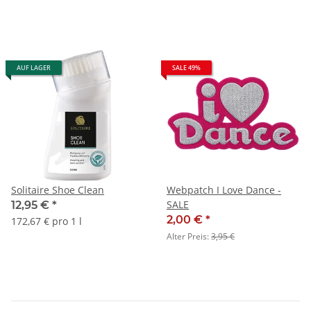
AUF LAGER
SALE 49%
Solitaire Shoe Clean
Webpatch I Love Dance -
SALE
12,95 €
*
2,00 €
*
172,67 € pro 1 l
Alter Preis:
3,95 €