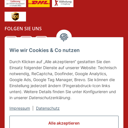
FOLGEN SIE UNS
Wie wir Cookies & Co nutzen
DER GRÜNE PUNKT
Durch Klicken auf „Alle akzeptieren“ gestatten Sie den
Wir tragen Verantwortung und erfüllen unsere
Einsatz folgender Dienste auf unserer Website: Technisch
Pflichten zur Systembeteiligung nach dem
notwendig, ReCaptcha, Doofinder, Google Analytics,
Verpackungsgesetz.
Google Ads, Google Tag Manager, Brevo. Sie können die
Einstellung jederzeit ändern (Fingerabdruck-Icon links
unten). Weitere Details finden Sie unter
Konfigurieren
und
FAIRCOMMERCE
in unserer
Datenschutzerklärung
.
Impressum
|
Datenschutz
Wir sind seit 04.12.2015 Mitglied der Initiative
"FairCommerce".
Alle akzeptieren