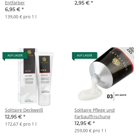
Entfärber
2,95 €
*
6,95 €
*
139,00 € pro 1 l
AUF LAGER
AUF LAGER
Solitaire Deckweiß
Solitaire Pflege und
Farbauffrischung
12,95 €
*
12,95 €
*
172,67 € pro 1 l
259,00 € pro 1 l