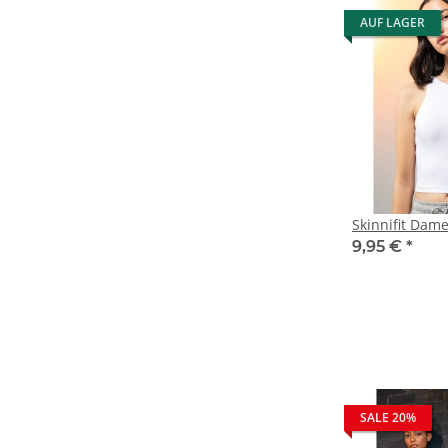
AUF LAGER
Skinnifit Dam
9,95 €
*
SALE 20%