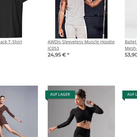
ck T-Shirt
AWDis Sleeveless Muscle Hoodie
Balle
JC053
Mesh-
24,95 €
*
53,9
AUF LAGER
AUF 