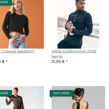
LAGER
 Cropped Sweatshirt
AWDis Funktionsshirt JC030
Herren
5 €
*
31,95 €
*
LAGER
AUF LAGER