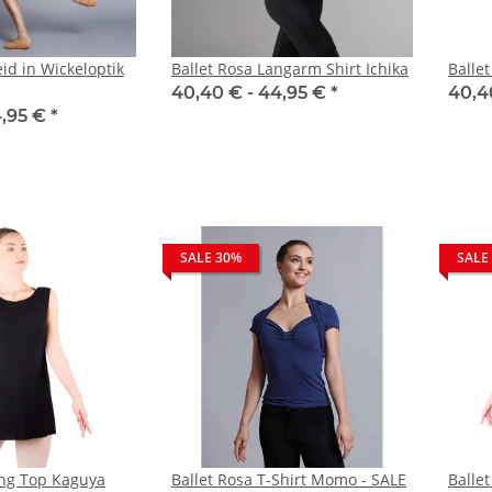
eid in Wickeloptik
Ballet Rosa Langarm Shirt Ichika
Balle
40,40 € -
44,95 €
*
40,4
4,95 €
*
SALE 30%
SALE
ong Top Kaguya
Ballet Rosa T-Shirt Momo - SALE
Balle