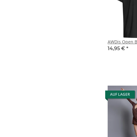
AWDis Open Ba
14,95 €
*
AUF LAGER