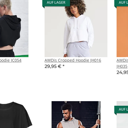
AUF LAGER
AUF 
oodie JC054
AWDis Cropped Hoodie JH016
AWDis
JH035
29,95 €
*
24,9
AUF 