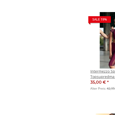
SALE 19%
Intermezzo Sp
Topsupredma 
35,00 €
*
Alter Preis:
42,95