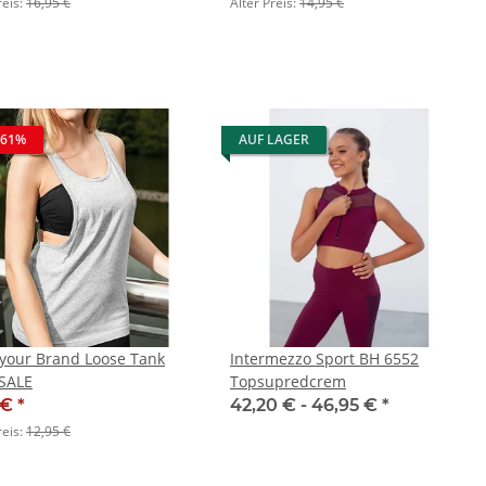
reis:
16,95 €
Alter Preis:
14,95 €
 61%
AUF LAGER
 your Brand Loose Tank
Intermezzo Sport BH 6552
 SALE
Topsupredcrem
 €
*
42,20 € -
46,95 €
*
reis:
12,95 €