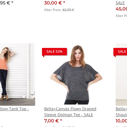
SALE
,95 €
*
30,00 €
*
45,0
Alter Preis:
42,95 €
Alter P
SALE 53%
SALE
Boxy Tank Top -
Bella+Canvas Flowy Draped
Bella
Sleeve Dolman Tee - SALE
Shoul
7,00 €
*
10,0