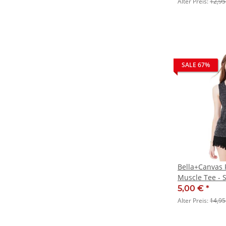
Alter Preis:
12,95
SALE 67%
Bella+Canvas 
Muscle Tee - 
5,00 €
*
Alter Preis:
14,95