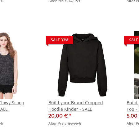
 €
Alter Preis:
14,95 €
Alter P
SALE 33%
SALE
Flowy Scoop
Build your Brand Cropped
Build
SALE
Hoodie Kinder - SALE
Top -
20,00 €
*
5,00
 €
Alter Preis:
29,95 €
Alter P