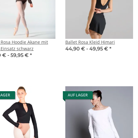
t Rosa Hoodie Akane mit
Ballet Rosa Kleid Himari
Einsatz schwarz
44,90 € -
49,95 €
*
0 € -
59,95 €
*
LAGER
AUF LAGER