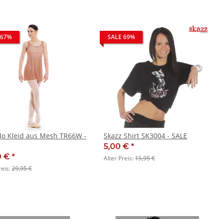
 67%
SALE 69%
o Kleid aus Mesh TR66W -
Skazz Shirt SK3004 - SALE
5,00 €
*
0 €
*
Alter Preis:
15,95 €
reis:
29,95 €