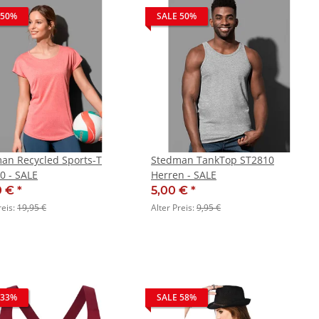
 50%
SALE 50%
an Recycled Sports-T
Stedman TankTop ST2810
0 - SALE
Herren - SALE
0 €
*
5,00 €
*
reis:
19,95 €
Alter Preis:
9,95 €
 33%
SALE 58%