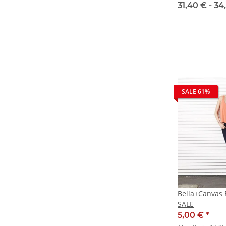
31,40 € -
34
SALE 61%
Bella+Canvas 
SALE
5,00 €
*