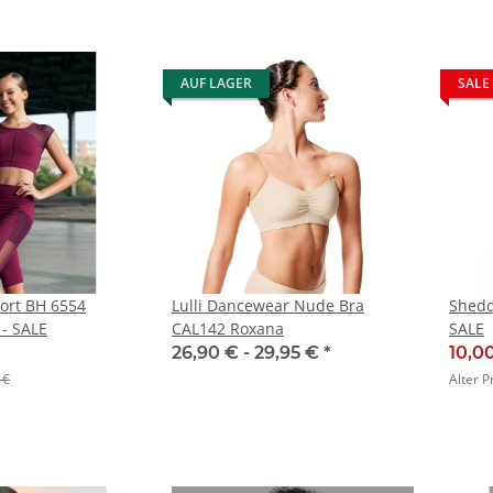
AUF LAGER
SALE
ort BH 6554
Lulli Dancewear Nude Bra
Shedd
- SALE
CAL142 Roxana
SALE
26,90 € -
29,95 €
*
10,0
 €
Alter P