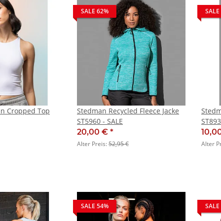
SALE 62%
SALE
en Cropped Top
Stedman Recycled Fleece Jacke
Stedm
ST5960 - SALE
ST893
20,00 €
*
10,0
Alter Preis:
52,95 €
Alter P
SALE 54%
SALE