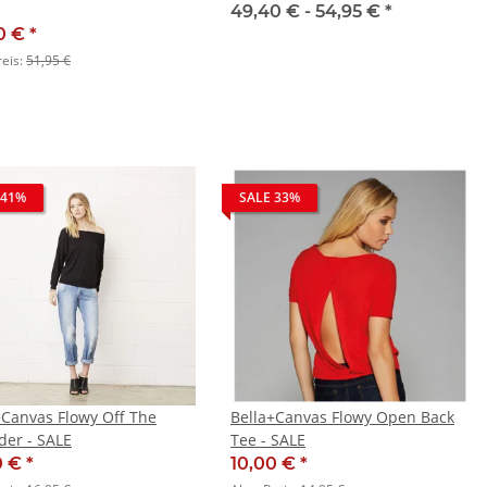
49,40 € -
54,95 €
*
0 €
*
reis:
51,95 €
 41%
SALE 33%
+Canvas Flowy Off The
Bella+Canvas Flowy Open Back
der - SALE
Tee - SALE
0 €
*
10,00 €
*