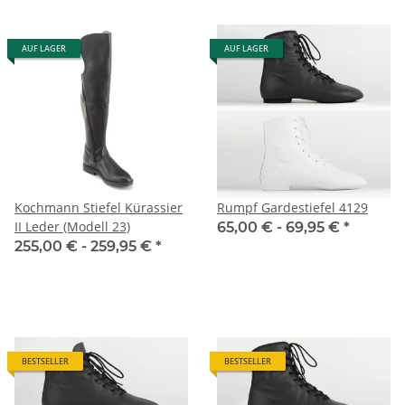
AUF LAGER
AUF LAGER
Kochmann Stiefel Kürassier
Rumpf Gardestiefel 4129
II Leder (Modell 23)
65,00 € -
69,95 €
*
255,00 € -
259,95 €
*
BESTSELLER
BESTSELLER