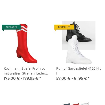
AUF LAGER
BESTSELLER
Kochmann Stiefel Profi rot
Rumpf Gardestiefel 4120 Hit
mit weißen Streifen, Leder
I
(Modell 06)
175,00 € -
179,95 €
*
57,00 € -
61,95 €
*