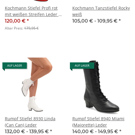
Kochmann Stiefel Profi rot
Kochmann Tanzstiefel Rocky
mit weißen Streifen Leder -
weiß
SALE
120,00 €
*
105,00 € -
109,95 €
*
Alter Preis:
179,95 €
AUF LAGER
AUF LAGER
Rumpf Stiefel 8930 Linda
Rumpf Stiefel 8940 Miami
(Can Can) Leder
(Majorette) Leder
132,00 € -
139,95 €
*
140,00 € -
149,95 €
*