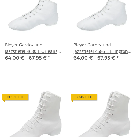
Bleyer Garde- und
Bleyer Garde- und
Jazzstiefel 4680-L Orleans
Jazzstiefel 4686-L Ellington
(niedriger Schaft)
(niedriger Schaft)
64,00 € -
67,95 €
*
64,00 € -
67,95 €
*
BESTSELLER
BESTSELLER