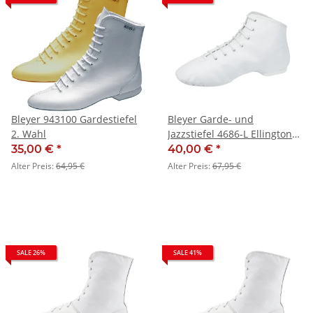
Bleyer 943100 Gardestiefel
Bleyer Garde- und
2. Wahl
Jazzstiefel 4686-L Ellington
(niedriger Schaft) - SALE
35,00 €
*
40,00 €
*
Alter Preis:
64,95 €
Alter Preis:
67,95 €
SALE 26%
SALE 41%