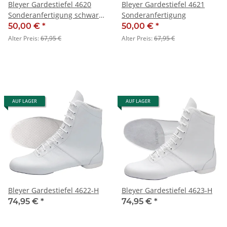
Bleyer Gardestiefel 4620
Bleyer Gardestiefel 4621
Sonderanfertigung schwarz
Sonderanfertigung
mit schwarzer Sohle
50,00 €
*
50,00 €
*
Alter Preis:
67,95 €
Alter Preis:
67,95 €
AUF LAGER
AUF LAGER
Bleyer Gardestiefel 4622-H
Bleyer Gardestiefel 4623-H
74,95 €
*
74,95 €
*