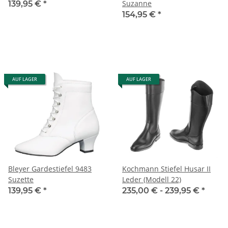
Suzanne
139,95 €
*
154,95 €
*
AUF LAGER
AUF LAGER
Bleyer Gardestiefel 9483
Kochmann Stiefel Husar II
Suzette
Leder (Modell 22)
139,95 €
*
235,00 € -
239,95 €
*