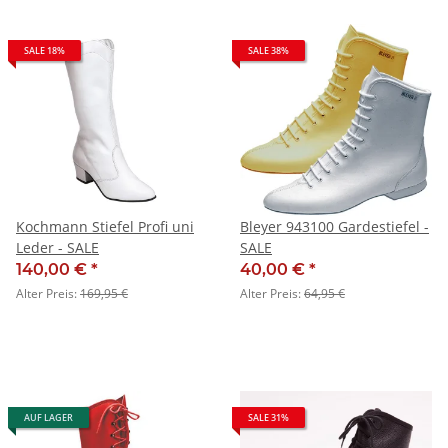
SALE 18%
SALE 38%
Kochmann Stiefel Profi uni
Bleyer 943100 Gardestiefel -
Leder - SALE
SALE
140,00 €
*
40,00 €
*
Alter Preis:
169,95 €
Alter Preis:
64,95 €
AUF LAGER
SALE 31%