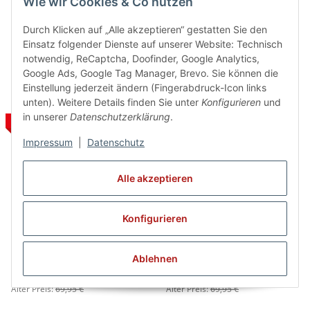
Wie wir Cookies & Co nutzen
Stiefel 1181 - SALE
Jazzstiefel 4686-H Ellington
(normalhoher Schaft) - SALE
40,00 €
*
40,00 €
*
Durch Klicken auf „Alle akzeptieren“ gestatten Sie den
Alter Preis:
57,95 €
Alter Preis:
66,95 €
Einsatz folgender Dienste auf unserer Website: Technisch
notwendig, ReCaptcha, Doofinder, Google Analytics,
Google Ads, Google Tag Manager, Brevo. Sie können die
Einstellung jederzeit ändern (Fingerabdruck-Icon links
unten). Weitere Details finden Sie unter
Konfigurieren
und
in unserer
Datenschutzerklärung
.
SALE 21%
SALE 7%
Impressum
|
Datenschutz
Alle akzeptieren
Konfigurieren
Bleyer 4686-M Garde- und
Bleyer 4680-M Garde- und
Jazzstiefel, Ellington
Jazzstiefel, Orleans
Ablehnen
(mittelhoher Schaft) - SALE
(mittelhoher Schaft) - SALE
55,00 €
*
65,00 €
*
Alter Preis:
69,95 €
Alter Preis:
69,95 €