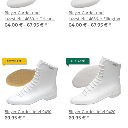
Bleyer Garde- und
Bleyer Garde- und
Jazzstiefel 4680-H Orleans
Jazzstiefel 4686-H Ellington
(normalhoher Schaft)
(normalhoher Schaft)
64,00 € -
67,95 €
*
64,00 € -
67,95 €
*
BESTSELLER
AUF LAGER
Bleyer Gardestiefel 9430
Bleyer Gardestiefel 9420
69,95 €
*
69,95 €
*