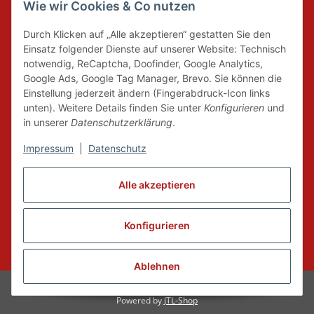
Wie wir Cookies & Co nutzen
DER GRÜNE PUNKT
Durch Klicken auf „Alle akzeptieren“ gestatten Sie den
Wir tragen Verantwortung und erfüllen unsere
Einsatz folgender Dienste auf unserer Website: Technisch
Pflichten zur Systembeteiligung nach dem
notwendig, ReCaptcha, Doofinder, Google Analytics,
Verpackungsgesetz.
Google Ads, Google Tag Manager, Brevo. Sie können die
Einstellung jederzeit ändern (Fingerabdruck-Icon links
unten). Weitere Details finden Sie unter
Konfigurieren
und
FAIRCOMMERCE
in unserer
Datenschutzerklärung
.
Impressum
|
Datenschutz
Wir sind seit 04.12.2015 Mitglied der Initiative
"FairCommerce".
Alle akzeptieren
Konfigurieren
Vertrag widerrufen
* Alle Preise inkl. gesetzlicher MwSt., zzgl.
Versand
Ablehnen
© Dance-Fit by Tanz und Event
Powered by
JTL-Shop