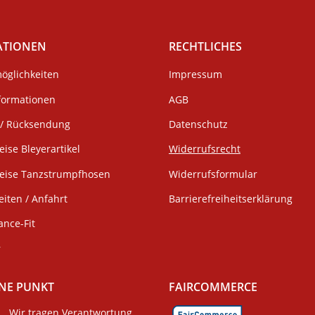
ATIONEN
RECHTLICHES
öglichkeiten
Impressum
formationen
AGB
/ Rücksendung
Datenschutz
eise Bleyerartikel
Widerrufsrecht
weise Tanzstrumpfhosen
Widerrufsformular
iten / Anfahrt
Barrierefreiheitserklärung
ance-Fit
r
NE PUNKT
FAIRCOMMERCE
Wir tragen Verantwortung