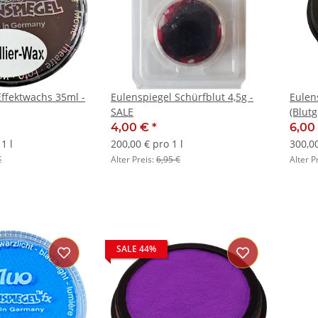
Effektwachs 35ml -
Eulenspiegel Schürfblut 4,5g -
Eulen
SALE
(Blutg
4,00 €
*
6,00
1 l
200,00 € pro 1 l
300,00
€
Alter Preis:
6,95 €
Alter P
SALE 44%