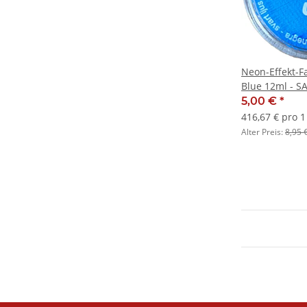
Neon-Effekt-F
Blue 12ml - S
5,00 €
*
416,67 € pro 1 
Alter Preis:
8,95 