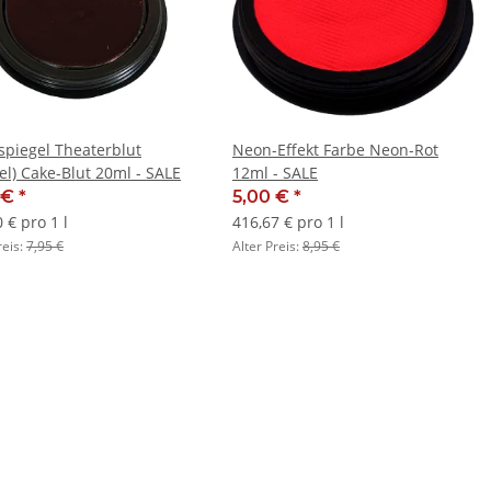
spiegel Theaterblut
Neon-Effekt Farbe Neon-Rot
el) Cake-Blut 20ml - SALE
12ml - SALE
 €
*
5,00 €
*
 € pro 1 l
416,67 € pro 1 l
reis:
7,95 €
Alter Preis:
8,95 €