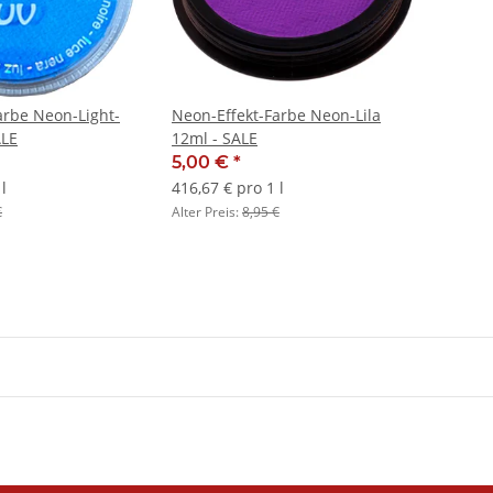
arbe Neon-Light-
Neon-Effekt-Farbe Neon-Lila
ALE
12ml - SALE
5,00 €
*
l
416,67 € pro 1 l
€
Alter Preis:
8,95 €