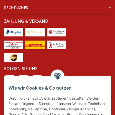
RECHTLICHES
ZAHLUNG & VERSAND
FOLGEN SIE UNS
Wie wir Cookies & Co nutzen
DER GRÜNE PUNKT
Durch Klicken auf „Alle akzeptieren“ gestatten Sie den
Wir tragen Verantwortung und erfüllen unsere
Einsatz folgender Dienste auf unserer Website: Technisch
Pflichten zur Systembeteiligung nach dem
notwendig, ReCaptcha, Doofinder, Google Analytics,
Verpackungsgesetz.
Google Ads, Google Tag Manager, Brevo. Sie können die