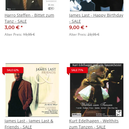
Harro Steffen - Bittet zum
James Last - Happy Birthday
Tanz - SALE
- SALE
3,00 €
*
9,00 €
*
Alter Preis:
19,95 €
Alter Preis:
23,95 €
SALE 62%
SALE 71%
James Last - James Last &
Kurt Edelhagen - Welthits
Friends - SALE
zum Tanzen - SALE