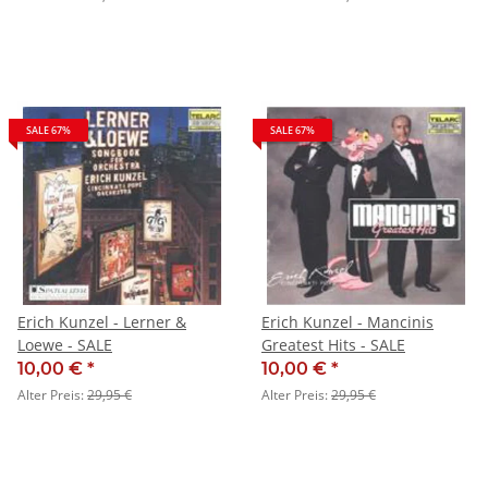
SALE 67%
SALE 67%
Erich Kunzel - Lerner &
Erich Kunzel - Mancinis
Loewe - SALE
Greatest Hits - SALE
10,00 €
*
10,00 €
*
Alter Preis:
29,95 €
Alter Preis:
29,95 €