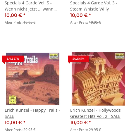
Specials 4 Garde Vol. 5 -
Specials 4 Garde Vol. 3 -
Wenn nicht jetzt ... wann
Steam Whistle Willy
dann
10,00 €
*
10,00 €
*
Alter Preis:
19,95 €
Alter Preis:
19,95 €
SALE 67%
SALE 67%
Erich Kunzel - Happy Trails -
Erich Kunzel - Hollywoods
SALE
Greatest Hits Vol. 2 - SALE
10,00 €
*
10,00 €
*
Alter Preis:
29,95 €
Alter Preis:
29,95 €