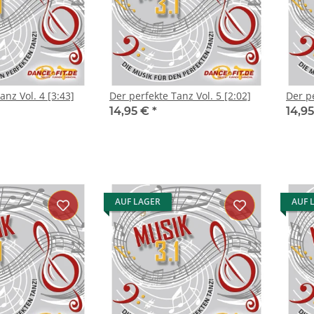
anz Vol. 4 [3:43]
Der perfekte Tanz Vol. 5 [2:02]
Der pe
14,95 €
*
14,9
AUF LAGER
AUF 