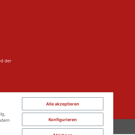
ed der
Alle akzeptieren
ig,
Konfigurieren
ndern
Powered by
JTL-Shop