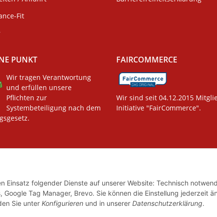
ance-Fit
r
NE PUNKT
FAIRCOMMERCE
Wir tragen Verantwortung
und erfüllen unsere
Pflichten zur
Wir sind seit 04.12.2015 Mitgli
Systembeteiligung nach dem
Initiative "FairCommerce".
gsgesetz.
den Einsatz folgender Dienste auf unserer Website: Technisch notwend
, Google Tag Manager, Brevo. Sie können die Einstellung jederzeit ä
© Dance-Fit by Tanz und Event
nden Sie unter
Konfigurieren
und in unserer
Datenschutzerklärung
.