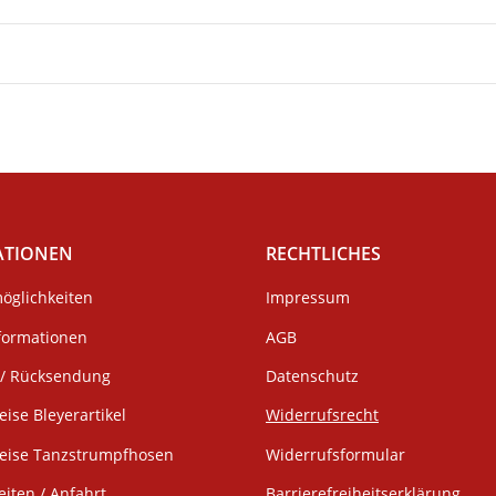
ATIONEN
RECHTLICHES
öglichkeiten
Impressum
formationen
AGB
/ Rücksendung
Datenschutz
eise Bleyerartikel
Widerrufsrecht
weise Tanzstrumpfhosen
Widerrufsformular
iten / Anfahrt
Barrierefreiheitserklärung