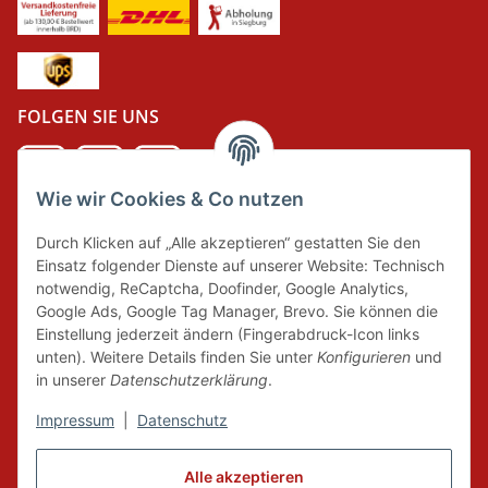
FOLGEN SIE UNS
Wie wir Cookies & Co nutzen
DER GRÜNE PUNKT
Durch Klicken auf „Alle akzeptieren“ gestatten Sie den
Wir tragen Verantwortung und erfüllen unsere
Einsatz folgender Dienste auf unserer Website: Technisch
Pflichten zur Systembeteiligung nach dem
notwendig, ReCaptcha, Doofinder, Google Analytics,
Verpackungsgesetz.
Google Ads, Google Tag Manager, Brevo. Sie können die
Einstellung jederzeit ändern (Fingerabdruck-Icon links
unten). Weitere Details finden Sie unter
Konfigurieren
und
FAIRCOMMERCE
in unserer
Datenschutzerklärung
.
Impressum
|
Datenschutz
Wir sind seit 04.12.2015 Mitglied der Initiative
"FairCommerce".
Alle akzeptieren