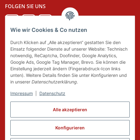
FOLGEN SIE UNS
Wie wir Cookies & Co nutzen
DER GRÜNE PUNKT
Durch Klicken auf „Alle akzeptieren“ gestatten Sie den
Wir tragen Verantwortung und erfüllen unsere
Einsatz folgender Dienste auf unserer Website: Technisch
Pflichten zur Systembeteiligung nach dem
notwendig, ReCaptcha, Doofinder, Google Analytics,
Verpackungsgesetz.
Google Ads, Google Tag Manager, Brevo. Sie können die
Einstellung jederzeit ändern (Fingerabdruck-Icon links
unten). Weitere Details finden Sie unter
Konfigurieren
und
FAIRCOMMERCE
in unserer
Datenschutzerklärung
.
Impressum
|
Datenschutz
Wir sind seit 04.12.2015 Mitglied der Initiative
"FairCommerce".
Alle akzeptieren
Konfigurieren
Vertrag widerrufen
* Alle Preise inkl. gesetzlicher MwSt., zzgl.
Versand