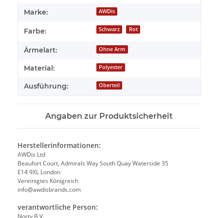
Marke:
AWDis
Schwarz
Rot
Farbe:
Ärmelart:
Ohne Arm
Material:
Polyester
Ausführung:
Oberteil
Angaben zur Produktsicherheit
Herstellerinformationen:
AWDis Ltd
Beaufort Court, Admirals Way South Quay Waterside 35
E14 9XL London
Vereinigtes Königreich
info@awdisbrands.com
verantwortliche Person:
Norty B.V.