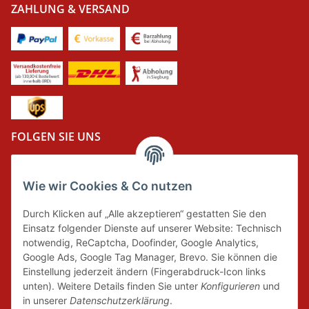
ZAHLUNG & VERSAND
FOLGEN SIE UNS
Wie wir Cookies & Co nutzen
DER GRÜNE PUNKT
Durch Klicken auf „Alle akzeptieren“ gestatten Sie den
Wir tragen Verantwortung und erfüllen unsere
Einsatz folgender Dienste auf unserer Website: Technisch
Pflichten zur Systembeteiligung nach dem
notwendig, ReCaptcha, Doofinder, Google Analytics,
Verpackungsgesetz.
Google Ads, Google Tag Manager, Brevo. Sie können die
Einstellung jederzeit ändern (Fingerabdruck-Icon links
unten). Weitere Details finden Sie unter
Konfigurieren
und
FAIRCOMMERCE
in unserer
Datenschutzerklärung
.