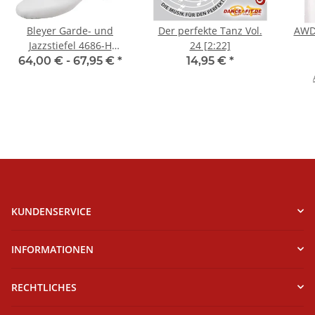
Bleyer Garde- und
Der perfekte Tanz Vol.
AWD
Jazzstiefel 4686-H
24 [2:22]
Ellington (normalhoher
64,00 € -
67,95 €
*
14,95 €
*
Schaft)
KUNDENSERVICE
INFORMATIONEN
RECHTLICHES