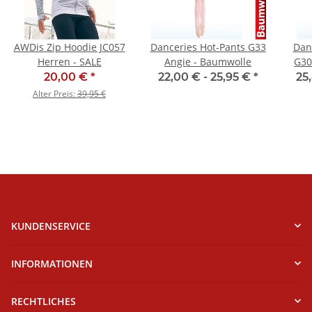
AWDis Zip Hoodie JC057
Danceries Hot-Pants G33
Dan
Herren - SALE
Angie - Baumwolle
G30
20,00 €
*
22,00 € -
25,95 €
*
25
Alter Preis:
39,95 €
KUNDENSERVICE
INFORMATIONEN
RECHTLICHES