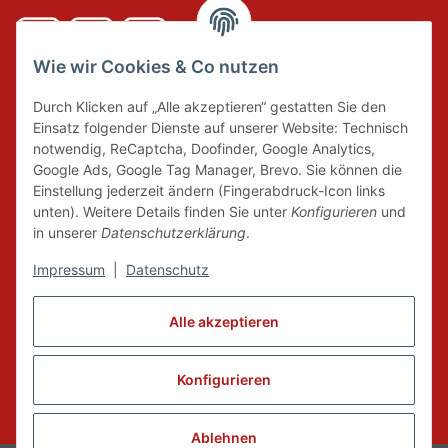
Wie wir Cookies & Co nutzen
DER GRÜNE PUNKT
Durch Klicken auf „Alle akzeptieren“ gestatten Sie den
Wir tragen Verantwortung und erfüllen unsere
Einsatz folgender Dienste auf unserer Website: Technisch
Pflichten zur Systembeteiligung nach dem
notwendig, ReCaptcha, Doofinder, Google Analytics,
Verpackungsgesetz.
Google Ads, Google Tag Manager, Brevo. Sie können die
Einstellung jederzeit ändern (Fingerabdruck-Icon links
unten). Weitere Details finden Sie unter
Konfigurieren
und
FAIRCOMMERCE
in unserer
Datenschutzerklärung
.
Impressum
|
Datenschutz
Wir sind seit 04.12.2015 Mitglied der Initiative
"FairCommerce".
Alle akzeptieren
Konfigurieren
Vertrag widerrufen
* Alle Preise inkl. gesetzlicher MwSt., zzgl.
Versand
Ablehnen