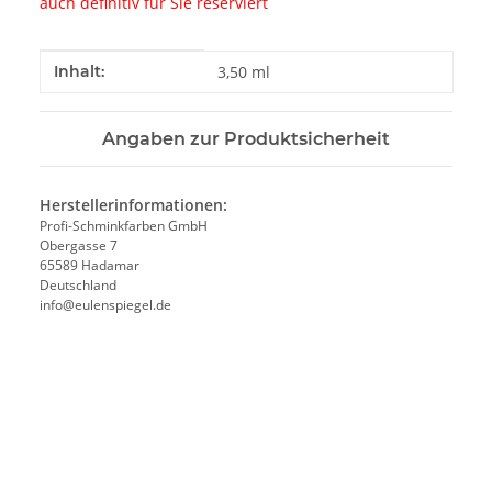
auch definitiv für Sie reserviert
Produkteigenschaft
Wert
Inhalt:
3,50 ml
Angaben zur Produktsicherheit
Herstellerinformationen:
Profi-Schminkfarben GmbH
Obergasse 7
65589 Hadamar
Deutschland
info@eulenspiegel.de