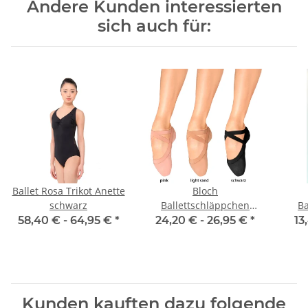
Andere Kunden interessierten
sich auch für:
Ballet Rosa Trikot Anette
Bloch
schwarz
Ballettschläppchen
Ba
S0621-L Pro Elastic -
T0
58,40 € -
64,95 €
*
24,20 € -
26,95 €
*
13
Damen
Kunden kauften dazu folgende