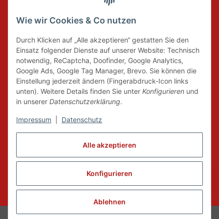
Wie wir Cookies & Co nutzen
DER GRÜNE PUNKT
Durch Klicken auf „Alle akzeptieren“ gestatten Sie den
Wir tragen Verantwortung und erfüllen unsere
Einsatz folgender Dienste auf unserer Website: Technisch
Pflichten zur Systembeteiligung nach dem
notwendig, ReCaptcha, Doofinder, Google Analytics,
Verpackungsgesetz.
Google Ads, Google Tag Manager, Brevo. Sie können die
Einstellung jederzeit ändern (Fingerabdruck-Icon links
unten). Weitere Details finden Sie unter
Konfigurieren
und
FAIRCOMMERCE
in unserer
Datenschutzerklärung
.
Impressum
|
Datenschutz
Wir sind seit 04.12.2015 Mitglied der Initiative
Alle akzeptieren
"FairCommerce".
Konfigurieren
Vertrag widerrufen
* Alle Preise inkl. gesetzlicher MwSt., zzgl.
Versand
Ablehnen
© Dance-Fit by Tanz und Event