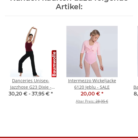
Artikel:
Danceries Unisex-
Intermezzo Wickeljacke
Jazzhose G23 Dixie -
6120 Jeblu - SALE
Ba
Baumwolle
T
30,20 € -
37,95 €
*
20,00 €
*
8
Alter Preis:
28,95 €