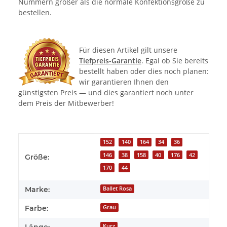
Nummern größer als die normale Konfektionsgröße zu
bestellen.
Für diesen Artikel gilt unsere
Tiefpreis-Garantie
. Egal ob Sie bereits
bestellt haben oder dies noch planen:
wir garantieren Ihnen den
günstigsten Preis — und dies garantiert noch unter
dem Preis der Mitbewerber!
Produkteigenschaft
Wert
152
140
164
34
36
146
38
158
40
176
42
Größe:
170
44
Marke:
Ballet Rosa
Farbe:
Grau
Länge:
Kurz