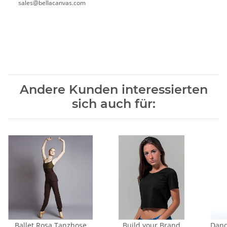
sales@bellacanvas.com
Andere Kunden interessierten
sich auch für:
Ballet Rosa Tanzhose
Build your Brand
Danc