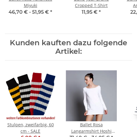
Miyuki
Cropped T-Shirt
A
46,70 € -
51,95 €
*
11,95 €
*
22
Kunden kauften dazu folgende
Artikel:
Stulpen, zweifarbig, 60
Ballet Rosa
cm - SALE
Langarmshirt Hoshi