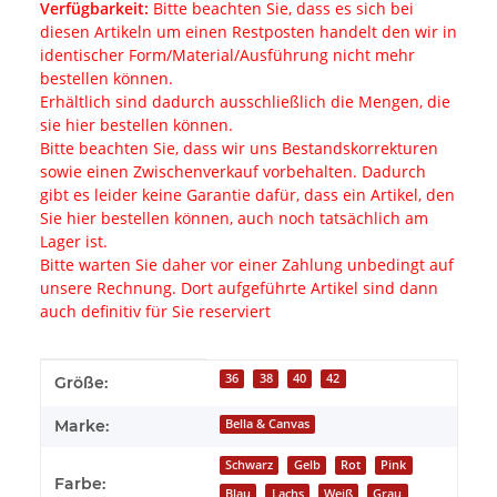
Verfügbarkeit:
Bitte beachten Sie, dass es sich bei
diesen Artikeln um einen Restposten handelt den wir in
identischer Form/Material/Ausführung nicht mehr
bestellen können.
Erhältlich sind dadurch ausschließlich die Mengen, die
sie hier bestellen können.
Bitte beachten Sie, dass wir uns Bestandskorrekturen
sowie einen Zwischenverkauf vorbehalten. Dadurch
gibt es leider keine Garantie dafür, dass ein Artikel, den
Sie hier bestellen können, auch noch tatsächlich am
Lager ist.
Bitte warten Sie daher vor einer Zahlung unbedingt auf
unsere Rechnung. Dort aufgeführte Artikel sind dann
auch definitiv für Sie reserviert
Produkteigenschaft
Wert
36
38
40
42
Größe:
Marke:
Bella & Canvas
Schwarz
Gelb
Rot
Pink
Farbe:
Blau
Lachs
Weiß
Grau