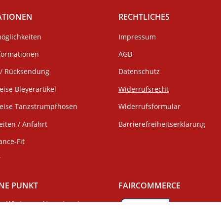
ATIONEN
RECHTLICHES
öglichkeiten
Impressum
formationen
AGB
/ Rücksendung
Datenschutz
eise Bleyerartikel
Widerrufsrecht
weise Tanzstrumpfhosen
Widerrufsformular
iten / Anfahrt
Barrierefreiheitserklärung
ance-Fit
r
NE PUNKT
FAIRCOMMERCE
Wir tragen Verantwortung
und erfüllen unsere