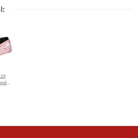
l:
-23
und
, rosé,
*