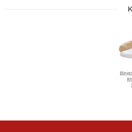
K
Bleye
Rh