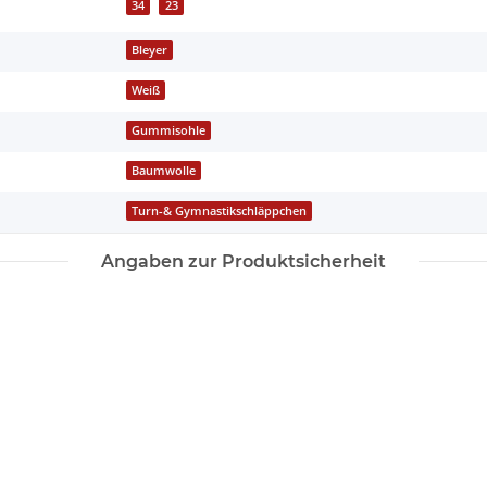
34
23
Bleyer
Weiß
Gummisohle
Baumwolle
Turn-& Gymnastikschläppchen
Angaben zur Produktsicherheit