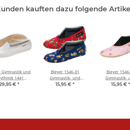
unden kauften dazu folgende Artike
r Gymnastik und
Bleyer 1546-01
Bleyer 1546
ythmik 1441
Gymnastik- und
Gymnastik- 
München
Turnschläppchen, Bär
Turnschläppchen
29,95 €
*
15,95 €
*
15,95 €
Flower