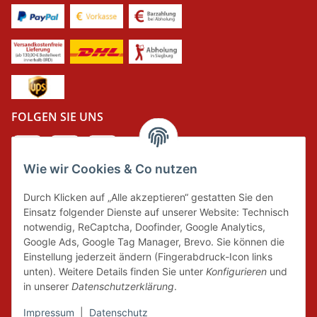
FOLGEN SIE UNS
Wie wir Cookies & Co nutzen
DER GRÜNE PUNKT
Durch Klicken auf „Alle akzeptieren“ gestatten Sie den
Wir tragen Verantwortung und erfüllen unsere
Einsatz folgender Dienste auf unserer Website: Technisch
Pflichten zur Systembeteiligung nach dem
notwendig, ReCaptcha, Doofinder, Google Analytics,
Verpackungsgesetz.
Google Ads, Google Tag Manager, Brevo. Sie können die
Einstellung jederzeit ändern (Fingerabdruck-Icon links
unten). Weitere Details finden Sie unter
Konfigurieren
und
FAIRCOMMERCE
in unserer
Datenschutzerklärung
.
Impressum
|
Datenschutz