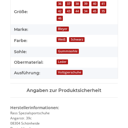
Produkteigenschaft
Wert
36
37
38
39
40
41
42
43
44
34
45
35
Größe:
46
Marke:
Bleyer
Weiß
Schwarz
Farbe:
Sohle:
Gummisohle
Obermaterial:
Leder
Ausführung:
Voltigierschuhe
Angaben zur Produktsicherheit
Herstellerinformationen:
Rass Spezialsportschuhe
Angerstr. 39c
08304 Schönheide