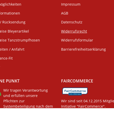
öglichkeiten
Impressum
formationen
AGB
/ Rücksendung
Datenschutz
eise Bleyerartikel
Widerrufsrecht
weise Tanzstrumpfhosen
Widerrufsformular
iten / Anfahrt
Barrierefreiheitserklärung
ance-Fit
r
NE PUNKT
FAIRCOMMERCE
Wir tragen Verantwortung
und erfüllen unsere
Pflichten zur
Wir sind seit 04.12.2015 Mitgli
Systembeteiligung nach dem
Initiative "FairCommerce".
gsgesetz.