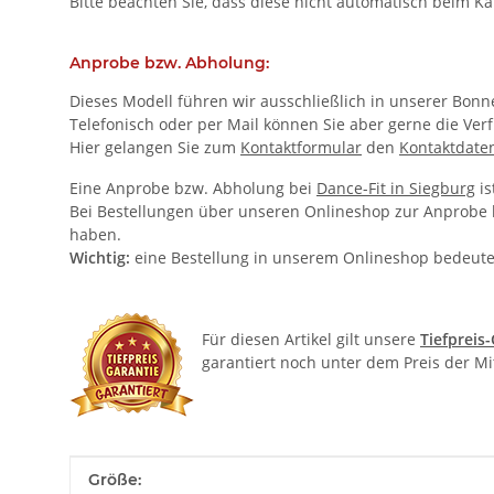
Bitte beachten Sie, dass diese nicht automatisch beim K
Anprobe bzw. Abholung:
Dieses Modell führen wir ausschließlich in unserer Bonner
Telefonisch oder per Mail können Sie aber gerne die Verf
Hier gelangen Sie zum
Kontaktformular
den
Kontaktdate
Eine Anprobe bzw. Abholung bei
Dance-Fit in Siegburg
is
Bei Bestellungen über unseren Onlineshop zur Anprobe bz
haben.
Wichtig:
eine Bestellung in unserem Onlineshop bedeute
Für diesen Artikel gilt unsere
Tiefpreis
garantiert noch unter dem Preis der M
Produkteigenschaft
Wert
Größe: