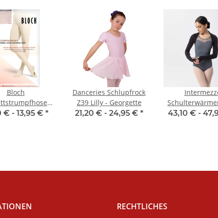
Bloch
Danceries Schlupfrock
Intermezz
ettstrumpfhose
Z39 Lilly - Georgette
Schulterwärme
2 Convertible
Mangasurl
0 € -
13,95 €
*
21,20 € -
24,95 €
*
43,10 € -
47,
Tights
ATIONEN
RECHTLICHES