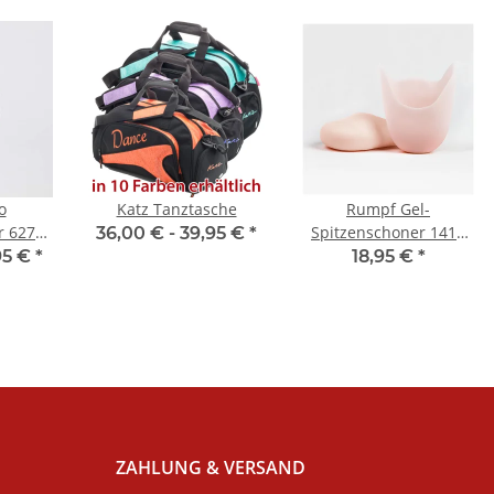
o
Katz Tanztasche
Rumpf Gel-
r 6277
Spitzenschoner 1413
36,00 € -
39,95 €
*
is
Super Soft
95 €
*
18,95 €
*
ZAHLUNG & VERSAND