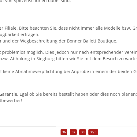
auf von Spitzenschuhen dabei sind.
 Filiale. Bitte beachten Sie, dass nicht immer alle Modelle bzw. G
ügbarkeit erfragen.
n
und der
Wegbeschreibung
der
Bonner Ballett Boutique
.
t problemlos möglich. Dies jedoch nur nach entsprechender Verein
w. Abholung in Siegburg bitten wir Sie mit dem Besuch zu warten,
t keine Abnahmeverpflichtung bei Anprobe in einem der beiden G
-Garantie
. Egal ob Sie bereits bestellt haben oder dies noch plane
itbewerber!
36
37
38
36,5