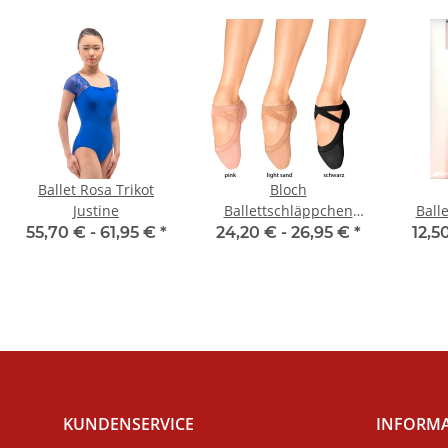
Ballet Rosa Trikot
Bloch
Justine
Ballettschläppchen
Ball
S0621-L Pro Elastic -
T098
55,70 € -
61,95 €
*
24,20 € -
26,95 €
*
12,5
Damen
KUNDENSERVICE
INFORM