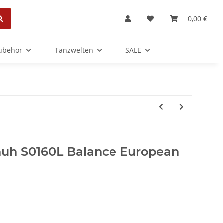
0,00 €
Zubehör
Tanzwelten
SALE
huh S0160L Balance European