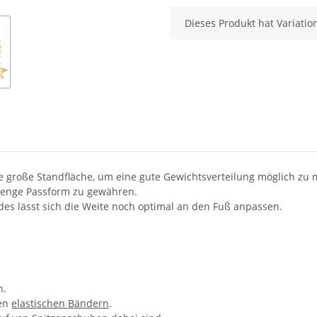
x
Dieses Produkt hat Variatio
e große Standfläche, um eine gute Gewichtsverteilung möglich zu
e enge Passform zu gewähren.
des lässt sich die Weite noch optimal an den Fuß anpassen.
n.
en
elastischen Bändern
.