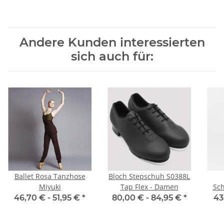
Andere Kunden interessierten
sich auch für:
Ballet Rosa Tanzhose
Bloch Stepschuh S0388L
Miyuki
Tap Flex - Damen
Sc
46,70 € -
51,95 €
*
80,00 € -
84,95 €
*
43