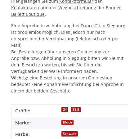
Hier gelangen Sie zum
Kontaktformular
den
Kontaktdaten
und der
Wegbeschreibung
der
Bonner
Ballett Boutique
.
Eine Anprobe bzw. Abholung bei
Dance-Fit in Siegburg
ist problemlos möglich. Dies jedoch nur nach
entsprechender Vereinbarung (telefonisch oder per
Mail).
Bei Bestellungen über unseren Onlineshop zur
Anprobe bzw. Abholung in Siegburg bitten wir Sie mit
dem Besuch zu warten, bis wir Sie über die
Verfügbarkeit der Ware informiert haben.
Wichtig:
eine Bestellung in unserem Onlineshop
bedeutet keine Abnahmeverpflichtung bei Anprobe in
einem der beiden Geschäfte.
Produkteigenschaft
Wert
24
33,5
Größe:
Marke:
Bloch
Farbe:
Schwarz