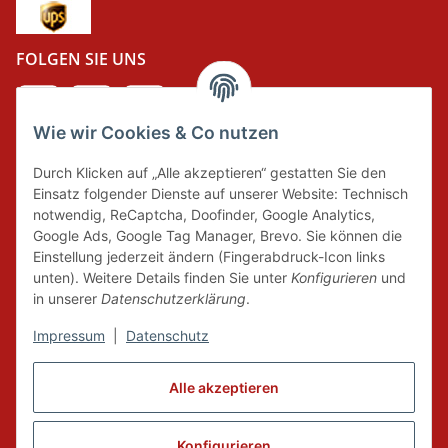
FOLGEN SIE UNS
Wie wir Cookies & Co nutzen
DER GRÜNE PUNKT
Durch Klicken auf „Alle akzeptieren“ gestatten Sie den
Wir tragen Verantwortung und erfüllen unsere
Einsatz folgender Dienste auf unserer Website: Technisch
Pflichten zur Systembeteiligung nach dem
notwendig, ReCaptcha, Doofinder, Google Analytics,
Verpackungsgesetz.
Google Ads, Google Tag Manager, Brevo. Sie können die
Einstellung jederzeit ändern (Fingerabdruck-Icon links
unten). Weitere Details finden Sie unter
Konfigurieren
und
FAIRCOMMERCE
in unserer
Datenschutzerklärung
.
Impressum
|
Datenschutz
Wir sind seit 04.12.2015 Mitglied der Initiative
Alle akzeptieren
"FairCommerce".
Konfigurieren