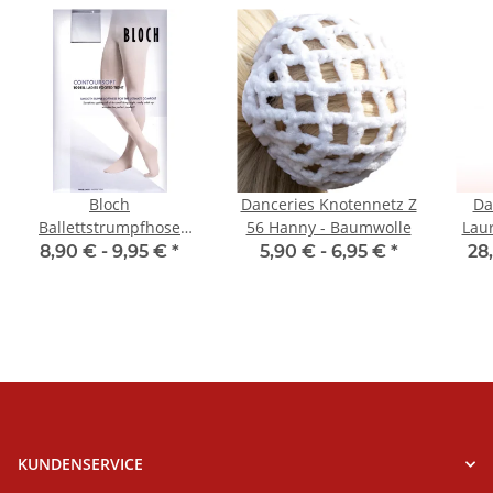
Bloch
Danceries Knotennetz Z
Da
Ballettstrumpfhose
56 Hanny - Baumwolle
Lau
T0981 Footed Tight
8,90 € -
9,95 €
*
5,90 € -
6,95 €
*
28
KUNDENSERVICE