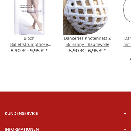
Bloch
Danceries Knotennetz Z
Dan
Ballettstrumpfhose
56 Hanny - Baumwolle
mit
T0981 Footed Tight
8,90 € -
9,95 €
*
5,90 € -
6,95 €
*
KUNDENSERVICE
INFORMATIONEN