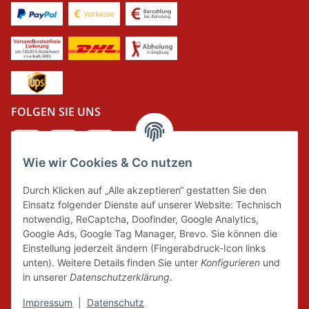
FOLGEN SIE UNS
Wie wir Cookies & Co nutzen
DER GRÜNE PUNKT
Durch Klicken auf „Alle akzeptieren“ gestatten Sie den
Wir tragen Verantwortung und erfüllen unsere
Einsatz folgender Dienste auf unserer Website: Technisch
Pflichten zur Systembeteiligung nach dem
notwendig, ReCaptcha, Doofinder, Google Analytics,
Verpackungsgesetz.
Google Ads, Google Tag Manager, Brevo. Sie können die
Einstellung jederzeit ändern (Fingerabdruck-Icon links
unten). Weitere Details finden Sie unter
Konfigurieren
und
FAIRCOMMERCE
in unserer
Datenschutzerklärung
.
Impressum
|
Datenschutz