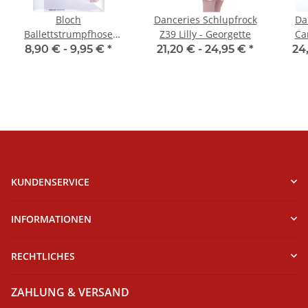
Bloch
Danceries Schlupfrock
Da
Ballettstrumpfhose
Z39 Lilly - Georgette
Ca
T0981 Footed Tight
8,90 € -
9,95 €
*
21,20 € -
24,95 €
*
24
KUNDENSERVICE
INFORMATIONEN
RECHTLICHES
ZAHLUNG & VERSAND