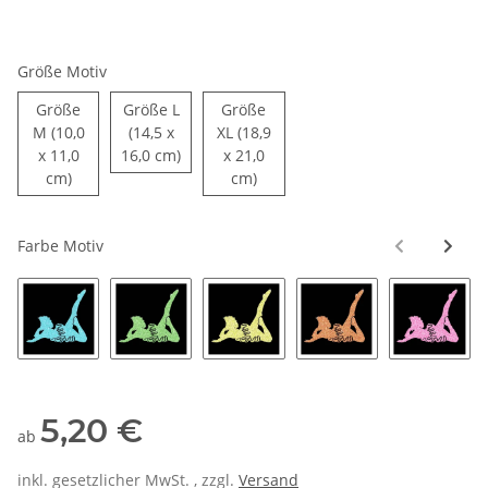
Größe Motiv
Größe
Größe L
Größe
M (10,0
(14,5 x
XL (18,9
Größe L (14,5 x 16,0 cm)
x 11,0
16,0 cm)
x 21,0
Größe M (10,0 x 11,0 cm)
Größe XL (18,9 x 21,0 cm)
cm)
cm)
Farbe Motiv
01 neonblau
02 neongrün
03 neongelb
04 neonorange
05 neon
5,20 €
ab
inkl. gesetzlicher MwSt. , zzgl.
Versand