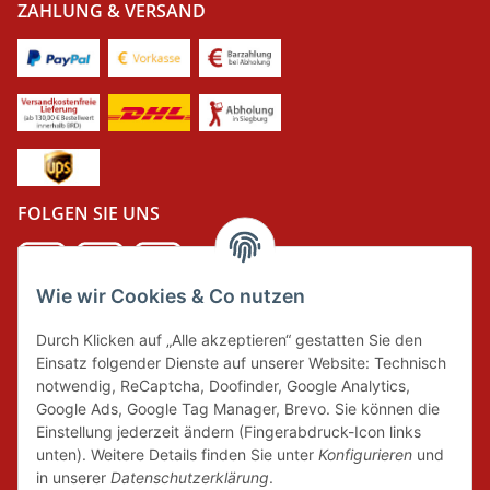
ZAHLUNG & VERSAND
FOLGEN SIE UNS
Wie wir Cookies & Co nutzen
DER GRÜNE PUNKT
Durch Klicken auf „Alle akzeptieren“ gestatten Sie den
Wir tragen Verantwortung und erfüllen unsere
Einsatz folgender Dienste auf unserer Website: Technisch
Pflichten zur Systembeteiligung nach dem
notwendig, ReCaptcha, Doofinder, Google Analytics,
Verpackungsgesetz.
Google Ads, Google Tag Manager, Brevo. Sie können die
Einstellung jederzeit ändern (Fingerabdruck-Icon links
unten). Weitere Details finden Sie unter
Konfigurieren
und
FAIRCOMMERCE
in unserer
Datenschutzerklärung
.