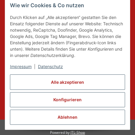
Wie wir Cookies & Co nutzen
DER GRÜNE PUNKT
Durch Klicken auf „Alle akzeptieren“ gestatten Sie den
Wir tragen Verantwortung und erfüllen unsere
Einsatz folgender Dienste auf unserer Website: Technisch
Pflichten zur Systembeteiligung nach dem
notwendig, ReCaptcha, Doofinder, Google Analytics,
Verpackungsgesetz.
Google Ads, Google Tag Manager, Brevo. Sie können die
Einstellung jederzeit ändern (Fingerabdruck-Icon links
unten). Weitere Details finden Sie unter
Konfigurieren
und
FAIRCOMMERCE
in unserer
Datenschutzerklärung
.
Impressum
|
Datenschutz
Wir sind seit 04.12.2015 Mitglied der Initiative
Alle akzeptieren
"FairCommerce".
Konfigurieren
Vertrag widerrufen
* Alle Preise inkl. gesetzlicher MwSt., zzgl.
Versand
Ablehnen
© Dance-Fit by Tanz und Event
Powered by
JTL-Shop