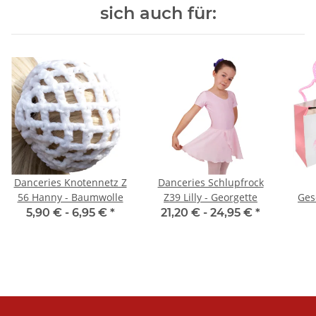
sich auch für:
Danceries Knotennetz Z
Danceries Schlupfrock
56 Hanny - Baumwolle
Z39 Lilly - Georgette
Ges
5,90 € -
6,95 €
*
21,20 € -
24,95 €
*