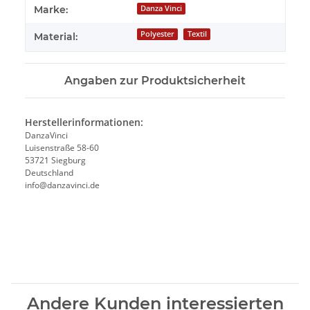
Produkteigenschaft
Wert
Marke:
Danza Vinci
Polyester
Textil
Material:
Angaben zur Produktsicherheit
Herstellerinformationen:
DanzaVinci
Luisenstraße 58-60
53721 Siegburg
Deutschland
info@danzavinci.de
Andere Kunden interessierten