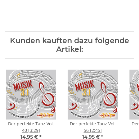
Kunden kauften dazu folgende
Artikel:
Der perfekte Tanz Vol.
Der perfekte Tanz Vol.
Der
40 [3:29]
56 [2:45]
14,95 €
*
14,95 €
*