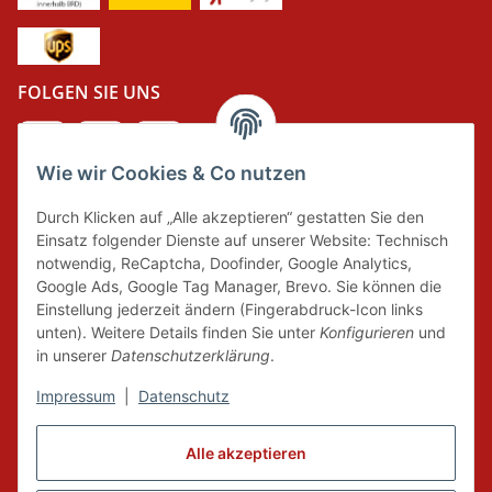
FOLGEN SIE UNS
Wie wir Cookies & Co nutzen
DER GRÜNE PUNKT
Durch Klicken auf „Alle akzeptieren“ gestatten Sie den
Wir tragen Verantwortung und erfüllen unsere
Einsatz folgender Dienste auf unserer Website: Technisch
Pflichten zur Systembeteiligung nach dem
notwendig, ReCaptcha, Doofinder, Google Analytics,
Verpackungsgesetz.
Google Ads, Google Tag Manager, Brevo. Sie können die
Einstellung jederzeit ändern (Fingerabdruck-Icon links
unten). Weitere Details finden Sie unter
Konfigurieren
und
FAIRCOMMERCE
in unserer
Datenschutzerklärung
.
Impressum
|
Datenschutz
Wir sind seit 04.12.2015 Mitglied der Initiative
Alle akzeptieren
"FairCommerce".