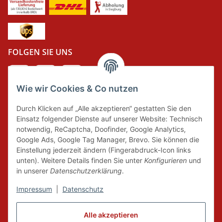
FOLGEN SIE UNS
Wie wir Cookies & Co nutzen
DER GRÜNE PUNKT
Durch Klicken auf „Alle akzeptieren“ gestatten Sie den
Wir tragen Verantwortung und erfüllen unsere
Einsatz folgender Dienste auf unserer Website: Technisch
Pflichten zur Systembeteiligung nach dem
notwendig, ReCaptcha, Doofinder, Google Analytics,
Verpackungsgesetz.
Google Ads, Google Tag Manager, Brevo. Sie können die
Einstellung jederzeit ändern (Fingerabdruck-Icon links
unten). Weitere Details finden Sie unter
Konfigurieren
und
FAIRCOMMERCE
in unserer
Datenschutzerklärung
.
Impressum
|
Datenschutz
Wir sind seit 04.12.2015 Mitglied der Initiative
Alle akzeptieren
"FairCommerce".