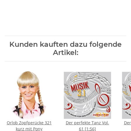
Kunden kauften dazu folgende
Artikel:
Orlob Zopfperücke 321
Der perfekte Tanz Vol.
Der
kurz mit Pony
61 [1:56]