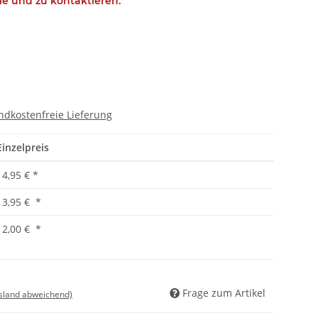
ie und zu kontaktieren.
ndkostenfreie Lieferung
Einzelpreis
14,95 €
*
13,95 €
*
12,00 €
*
Frage zum Artikel
usland abweichend)