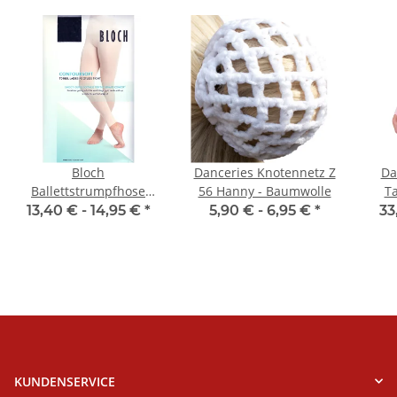
Bloch
Danceries Knotennetz Z
Da
Ballettstrumpfhose
56 Hanny - Baumwolle
T
T0985 Footless Tight
13,40 € -
14,95 €
*
5,90 € -
6,95 €
*
33
KUNDENSERVICE