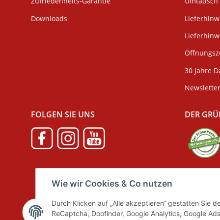
Zufriedenheits-Garantie
Umtausch 
Downloads
Lieferhinw
Lieferhin
Öffnungsze
30 Jahre D
Newslette
FOLGEN SIE UNS
DER GRÜ
Verpackun
Wie wir Cookies & Co nutzen
Durch Klicken auf „Alle akzeptieren“ gestatten Sie 
ReCaptcha, Doofinder, Google Analytics, Google Ads
Vertrag widerrufen