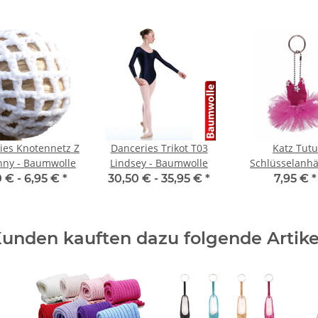
ies Knotennetz Z
Danceries Trikot T03
Katz Tutu
nny - Baumwolle
Lindsey - Baumwolle
Schlüsselanh
0 € -
6,95 €
*
30,50 € -
35,95 €
*
7,95 €
*
unden kauften dazu folgende Artike