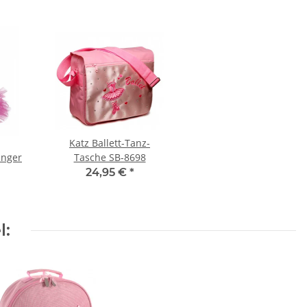
Katz Ballett-Tanz-
änger
Tasche SB-8698
24,95 €
*
l: