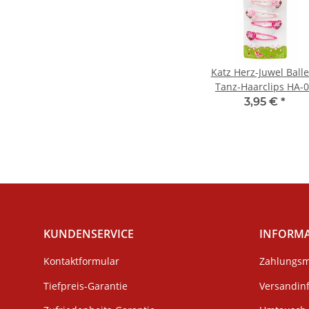
Katz Herz-Juwel Balle
Tanz-Haarclips HA-
3,95 €
*
KUNDENSERVICE
INFORM
Kontaktformular
Zahlungsm
Tiefpreis-Garantie
Versandin