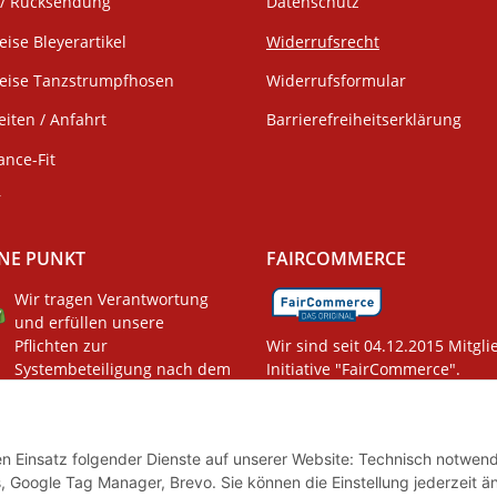
/ Rücksendung
Datenschutz
eise Bleyerartikel
Widerrufsrecht
weise Tanzstrumpfhosen
Widerrufsformular
iten / Anfahrt
Barrierefreiheitserklärung
ance-Fit
r
NE PUNKT
FAIRCOMMERCE
Wir tragen Verantwortung
und erfüllen unsere
Pflichten zur
Wir sind seit 04.12.2015 Mitgli
Systembeteiligung nach dem
Initiative "FairCommerce".
gsgesetz.
den Einsatz folgender Dienste auf unserer Website: Technisch notwend
, Google Tag Manager, Brevo. Sie können die Einstellung jederzeit ä