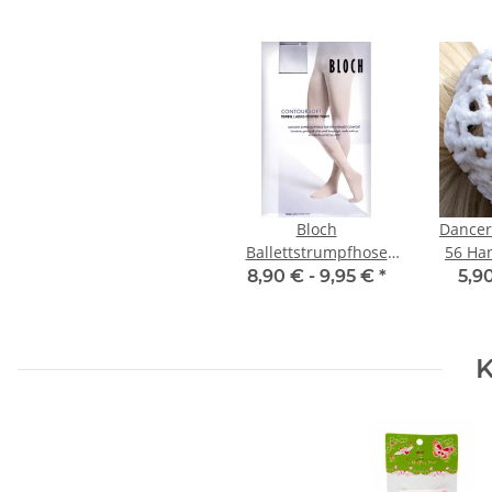
Bloch
Dancer
Ballettstrumpfhose
56 Ha
T0981 Footed Tight
8,90 € -
9,95 €
*
5,9
K