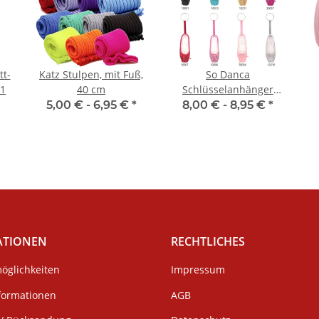
tt-
Katz Stulpen, mit Fuß,
So Danca
01
40 cm
Schlüsselanhänger
KCE01G Glitzer Mini-
5,00 € -
6,95 €
*
8,00 € -
8,95 €
*
Spitzenschuh
ATIONEN
RECHTLICHES
öglichkeiten
Impressum
formationen
AGB