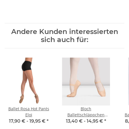
Andere Kunden interessierten
sich auch für:
Ballet Rosa Hot Pants
Bloch
Eloi
Ballettschläppchen
Ba
S0229L Aspire pink -
T
17,90 € -
19,95 €
*
13,40 € -
14,95 €
*
8
Damen