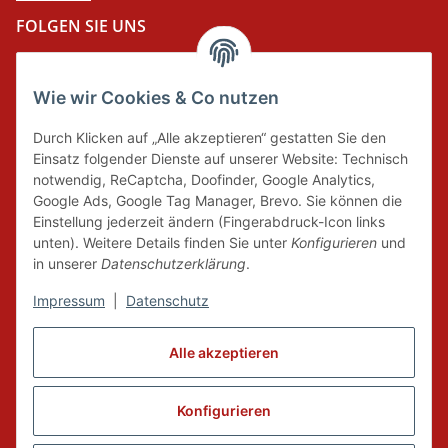
FOLGEN SIE UNS
Wie wir Cookies & Co nutzen
DER GRÜNE PUNKT
Durch Klicken auf „Alle akzeptieren“ gestatten Sie den
Wir tragen Verantwortung und erfüllen unsere
Einsatz folgender Dienste auf unserer Website: Technisch
Pflichten zur Systembeteiligung nach dem
notwendig, ReCaptcha, Doofinder, Google Analytics,
Verpackungsgesetz.
Google Ads, Google Tag Manager, Brevo. Sie können die
Einstellung jederzeit ändern (Fingerabdruck-Icon links
unten). Weitere Details finden Sie unter
Konfigurieren
und
FAIRCOMMERCE
in unserer
Datenschutzerklärung
.
Impressum
|
Datenschutz
Wir sind seit 04.12.2015 Mitglied der Initiative
Alle akzeptieren
"FairCommerce".
Konfigurieren
Vertrag widerrufen