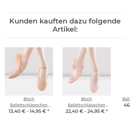
Kunden kauften dazu folgende
Artikel:
Bloch
Bloch
Ball
Ballettschläppchen
Ballettschläppchen
46
S0209L Arise - Damen
S0258L Arise Split Sole -
13,40 € -
14,95 €
*
22,40 € -
24,95 €
*
Damen