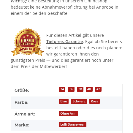
Wichtig:
eine Bestellung in unserem Onlineshop
bedeutet keine Abnahmeverpflichtung bei Anprobe in
einem der beiden Geschäfte.
Für diesen Artikel gilt unsere
Tiefpreis-Garantie
. Egal ob Sie bereits
bestellt haben oder dies noch planen:
wir garantieren Ihnen den
günstigsten Preis — und dies garantiert noch unter
dem Preis der Mitbewerber!
Produkteigenschaft
Wert
34
36
38
40
42
Größe:
Blau
Schwarz
Rosa
Farbe:
Ärmelart:
Ohne Arm
Marke:
Lulli Dancewear