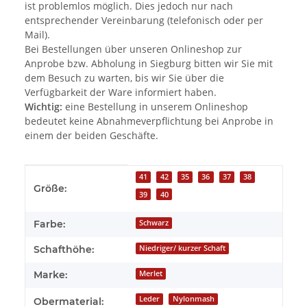
ist problemlos möglich. Dies jedoch nur nach
entsprechender Vereinbarung (telefonisch oder per
Mail).
Bei Bestellungen über unseren Onlineshop zur
Anprobe bzw. Abholung in Siegburg bitten wir Sie mit
dem Besuch zu warten, bis wir Sie über die
Verfügbarkeit der Ware informiert haben.
Wichtig:
eine Bestellung in unserem Onlineshop
bedeutet keine Abnahmeverpflichtung bei Anprobe in
einem der beiden Geschäfte.
Produkteigenschaft
Wert
41
42
35
36
37
38
Größe:
39
40
Farbe:
Schwarz
Schafthöhe:
Niedriger/ kurzer Schaft
Marke:
Merlet
Leder
Nylonmash
Obermaterial: