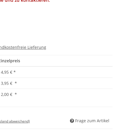
ie und zu kontaktieren.
ndkostenfreie Lieferung
Einzelpreis
14,95 €
*
13,95 €
*
12,00 €
*
Frage zum Artikel
usland abweichend)