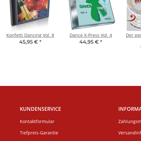
Konfetti Dancing Vol. 8
Dance X-Press Vol. 4
Der per
45,95 €
*
44,95 €
*
KUNDENSERVICE
INFORM
Kontaktformular
Zahlungsm
Tiefpreis-Garantie
Versandin