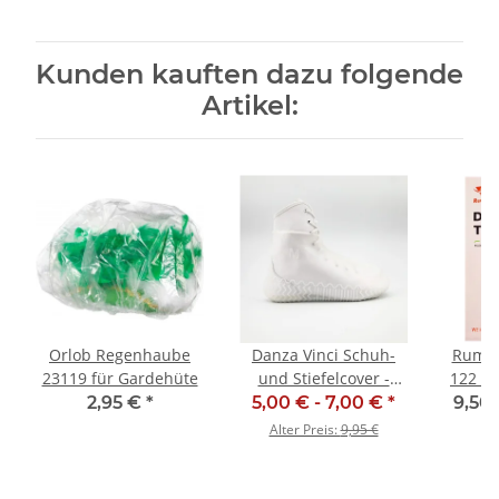
Kunden kauften dazu folgende
Artikel:
Orlob Regenhaube
Danza Vinci Schuh-
Rumpf
23119 für Gardehüte
und Stiefelcover -
122 S
SALE
2,95 €
*
5,00 € -
7,00 €
*
9,50 
Alter Preis:
9,95 €