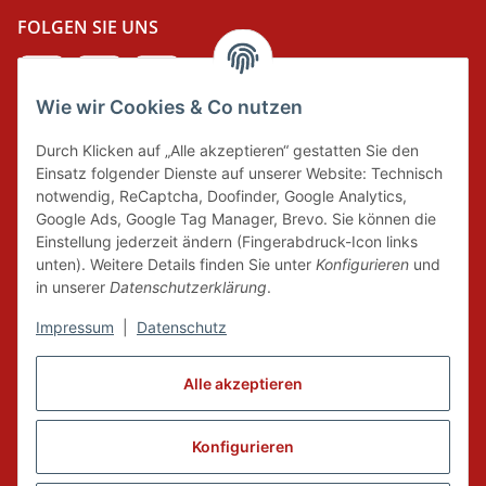
FOLGEN SIE UNS
Wie wir Cookies & Co nutzen
DER GRÜNE PUNKT
Durch Klicken auf „Alle akzeptieren“ gestatten Sie den
Wir tragen Verantwortung und erfüllen unsere
Einsatz folgender Dienste auf unserer Website: Technisch
Pflichten zur Systembeteiligung nach dem
notwendig, ReCaptcha, Doofinder, Google Analytics,
Verpackungsgesetz.
Google Ads, Google Tag Manager, Brevo. Sie können die
Einstellung jederzeit ändern (Fingerabdruck-Icon links
unten). Weitere Details finden Sie unter
Konfigurieren
und
FAIRCOMMERCE
in unserer
Datenschutzerklärung
.
Impressum
|
Datenschutz
Wir sind seit 04.12.2015 Mitglied der Initiative
Alle akzeptieren
"FairCommerce".
Konfigurieren
Vertrag widerrufen