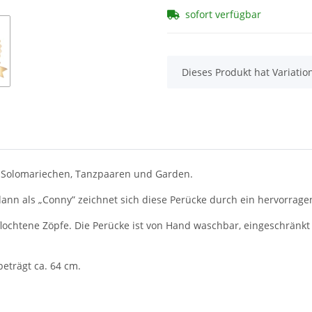
sofort verfügbar
x
Dieses Produkt hat Variatio
ei Solomariechen, Tanzpaaren und Garden.
nn als „Conny” zeichnet sich diese Perücke durch ein hervorragen
flochtene Zöpfe. Die Perücke ist von Hand waschbar, eingeschränkt
eträgt ca. 64 cm.