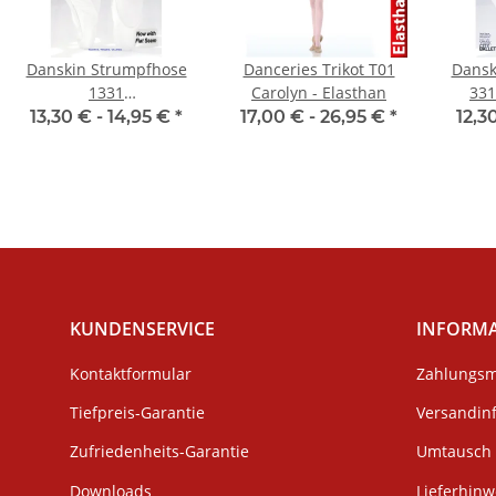
Danskin Strumpfhose
Danceries Trikot T01
Dansk
1331
Carolyn - Elasthan
331
Erwachsenengröße
13,30 € -
14,95 €
*
17,00 € -
26,95 €
*
12,3
KUNDENSERVICE
INFORM
Kontaktformular
Zahlungsm
Tiefpreis-Garantie
Versandin
Zufriedenheits-Garantie
Umtausch 
Downloads
Lieferhinw