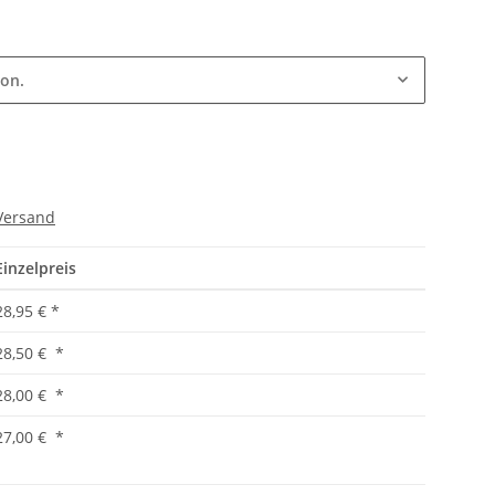
ion.
Versand
Einzelpreis
28,95 €
*
28,50 €
*
28,00 €
*
27,00 €
*