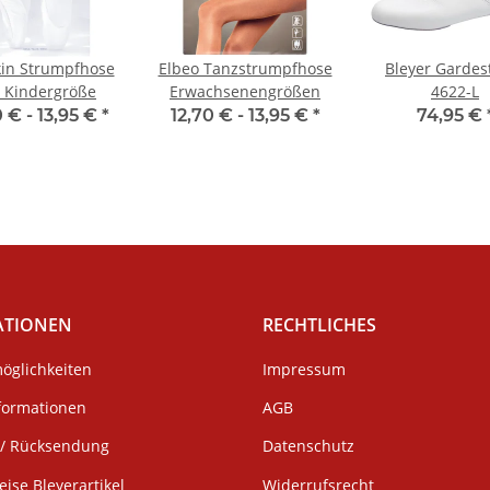
in Strumpfhose
Elbeo Tanzstrumpfhose
Bleyer Gardest
 Kindergröße
Erwachsenengrößen
4622-L
0 € -
13,95 €
*
12,70 € -
13,95 €
*
74,95 €
ATIONEN
RECHTLICHES
öglichkeiten
Impressum
formationen
AGB
/ Rücksendung
Datenschutz
eise Bleyerartikel
Widerrufsrecht