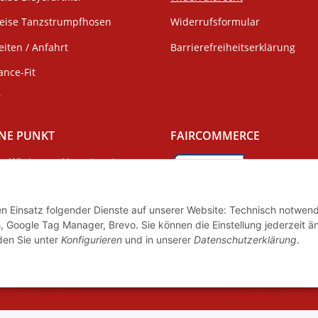
weise Tanzstrumpfhosen
Widerrufsformular
iten / Anfahrt
Barrierefreiheitserklärung
ance-Fit
r
NE PUNKT
FAIRCOMMERCE
Wir tragen Verantwortung
und erfüllen unsere
Pflichten zur
Wir sind seit 04.12.2015 Mitgli
Systembeteiligung nach dem
Initiative "FairCommerce".
den Einsatz folgender Dienste auf unserer Website: Technisch notwend
gsgesetz.
, Google Tag Manager, Brevo. Sie können die Einstellung jederzeit ä
nden Sie unter
Konfigurieren
und in unserer
Datenschutzerklärung
.