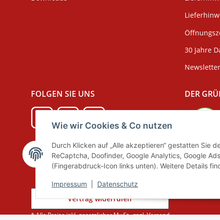
Lieferhin
Öffnungsze
30 Jahre D
Newslette
FOLGEN SIE UNS
DER GRÜ
Wie wir Cookies & Co nutzen
Durch Klicken auf „Alle akzeptieren“ gestatten Sie 
Verpackun
ReCaptcha, Doofinder, Google Analytics, Google Ads
(Fingerabdruck-Icon links unten). Weitere Details fi
Impressum
|
Datenschutz
Vertrag widerrufen
* Alle Preise inkl. gesetzlicher MwSt., zzgl.
Versand