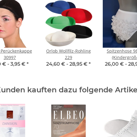
 Perückenkappe
Orlob Wollfilz-Rohling
Spitzenhose 9
30997
229
(Kindergröß
0 € -
3,95 €
*
24,60 € -
28,95 €
*
26,00 € -
28,
unden kauften dazu folgende Artike