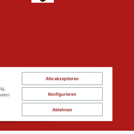
Alle akzeptieren
ed der
ig,
Konfigurieren
ndern
Ablehnen