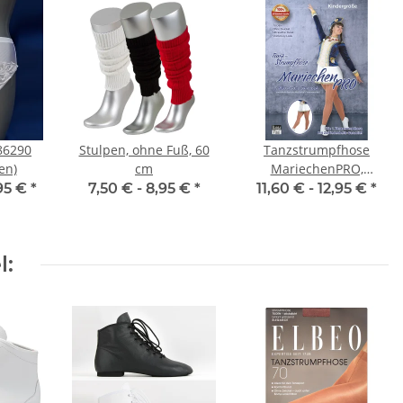
86290
Stulpen, ohne Fuß, 60
Tanzstrumpfhose
en)
cm
MariechenPRO,
Kindergrößen, Toast
95 €
*
7,50 € -
8,95 €
*
11,60 € -
12,95 €
*
l: