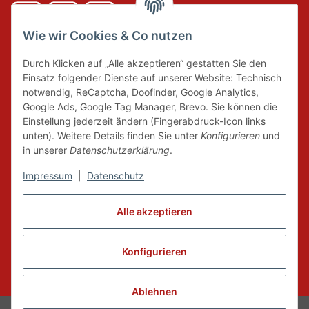
Wie wir Cookies & Co nutzen
DER GRÜNE PUNKT
Durch Klicken auf „Alle akzeptieren“ gestatten Sie den
Wir tragen Verantwortung und erfüllen unsere
Einsatz folgender Dienste auf unserer Website: Technisch
Pflichten zur Systembeteiligung nach dem
notwendig, ReCaptcha, Doofinder, Google Analytics,
Verpackungsgesetz.
Google Ads, Google Tag Manager, Brevo. Sie können die
Einstellung jederzeit ändern (Fingerabdruck-Icon links
unten). Weitere Details finden Sie unter
Konfigurieren
und
FAIRCOMMERCE
in unserer
Datenschutzerklärung
.
Impressum
|
Datenschutz
Wir sind seit 04.12.2015 Mitglied der Initiative
"FairCommerce".
Alle akzeptieren
Konfigurieren
Vertrag widerrufen
* Alle Preise inkl. gesetzlicher MwSt., zzgl.
Versand
Ablehnen