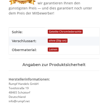
wir garantieren Ihnen den
günstigsten Preis — und dies garantiert noch unter
dem Preis der Mitbewerber!
Produkteigenschaft
Wert
Sohle:
Geteilte Chromledersohle
Verschlussart:
ohne (Slip on)
Obermaterial:
Leinen
Angaben zur Produktsicherheit
Herstellerinformationen:
Rumpf Handels GmbH
Textilstraße 19
48465 Schüttorf
Deutschland
info@rumpf.net