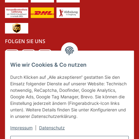
FOLGEN SIE UNS
Wie wir Cookies & Co nutzen
DER GRÜNE PUNKT
Durch Klicken auf „Alle akzeptieren“ gestatten Sie den
Wir tragen Verantwortung und erfüllen unsere
Einsatz folgender Dienste auf unserer Website: Technisch
Pflichten zur Systembeteiligung nach dem
notwendig, ReCaptcha, Doofinder, Google Analytics,
Verpackungsgesetz.
Google Ads, Google Tag Manager, Brevo. Sie können die
Einstellung jederzeit ändern (Fingerabdruck-Icon links
unten). Weitere Details finden Sie unter
Konfigurieren
und
FAIRCOMMERCE
in unserer
Datenschutzerklärung
.
Impressum
|
Datenschutz
Wir sind seit 04.12.2015 Mitglied der Initiative