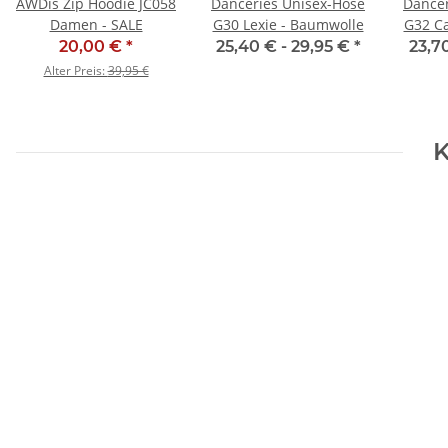
AWDis Zip Hoodie JC058
Danceries Unisex-Hose
Dancer
Damen - SALE
G30 Lexie - Baumwolle
G32 Ca
20,00 €
*
25,40 € -
29,95 €
*
23,7
Alter Preis:
39,95 €
K