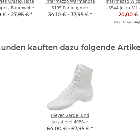
ies Unisex-Hose
Intermezzo Wärmehose
Intermezzo Wick
pri - Baumwolle
5195 Panlongmez
6544 Jecru ML 
schwarz
0 € -
27,95 €
*
34,10 € -
37,95 €
*
20,00 €
Alter Preis:
34,
unden kauften dazu folgende Artike
Bleyer Garde- und
Jazzstiefel 4686-H
Ellington (normalhoher
64,00 € -
67,95 €
*
Schaft)