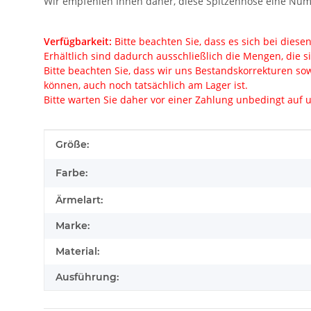
Wir empfehlen Ihnen daher, diese Spitzenhose eine Numm
Verfügbarkeit:
Bitte beachten Sie, dass es sich bei dies
Erhältlich sind dadurch ausschließlich die Mengen, die s
Bitte beachten Sie, dass wir uns Bestandskorrekturen sow
können, auch noch tatsächlich am Lager ist.
Bitte warten Sie daher vor einer Zahlung unbedingt auf u
Produkteigenschaft
Wert
Größe:
Farbe:
Ärmelart:
Marke:
Material:
Ausführung: