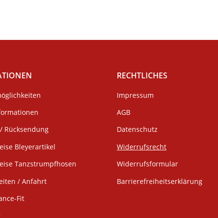
ATIONEN
RECHTLICHES
öglichkeiten
Impressum
formationen
AGB
/ Rücksendung
Datenschutz
eise Bleyerartikel
Widerrufsrecht
weise Tanzstrumpfhosen
Widerrufsformular
iten / Anfahrt
Barrierefreiheitserklärung
ance-Fit
r