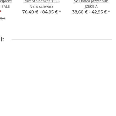
eljacke
Rumpf Sneaker 1566
So Danca Jazzschuh
- SALE
Nero schwarz
JZE09 A
*
76,40 € -
84,95 €
*
38,60 € -
42,95 €
*
95 €
l: