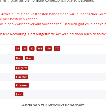
er größer als die normale Konfektionsgröße zu bestellen.
en Artikeln um einen Restposten handelt den wir in identischer Fo
ie hier bestellen können.
ie einen Zwischenverkauf vorbehalten. Dadurch gibt es leider keine 
nsere Rechnung. Dort aufgeführte Artikel sind dann auch definitiv f
34
36
40
164
176
170
Blau
Grün
Langarm
Stedman
Polyester
Jacke
Angaben zur Produktsicherheit