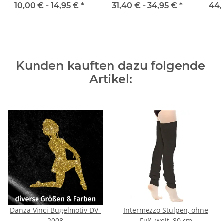
schwarz
10,00 € -
14,95 €
*
31,40 € -
34,95 €
*
44
Kunden kauften dazu folgende
Artikel:
Danza Vinci Bügelmotiv DV-
Intermezzo Stulpen, ohne
2008
Fuß, weit, 80 cm