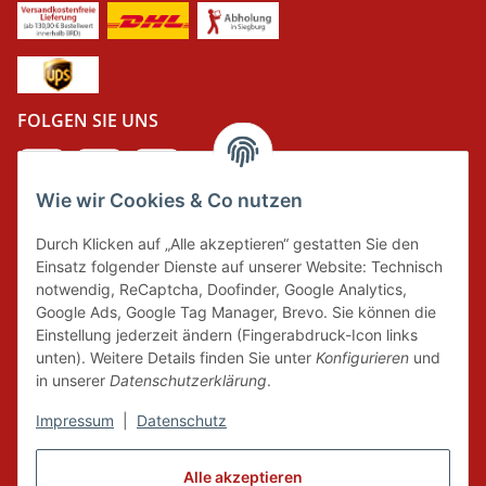
FOLGEN SIE UNS
Wie wir Cookies & Co nutzen
DER GRÜNE PUNKT
Durch Klicken auf „Alle akzeptieren“ gestatten Sie den
Wir tragen Verantwortung und erfüllen unsere
Einsatz folgender Dienste auf unserer Website: Technisch
Pflichten zur Systembeteiligung nach dem
notwendig, ReCaptcha, Doofinder, Google Analytics,
Verpackungsgesetz.
Google Ads, Google Tag Manager, Brevo. Sie können die
Einstellung jederzeit ändern (Fingerabdruck-Icon links
unten). Weitere Details finden Sie unter
Konfigurieren
und
FAIRCOMMERCE
in unserer
Datenschutzerklärung
.
Impressum
|
Datenschutz
Wir sind seit 04.12.2015 Mitglied der Initiative
Alle akzeptieren
"FairCommerce".