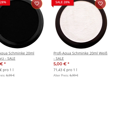
 28%
SALE 28%
-Aqua Schminke 20ml
Profi-Aqua Schminke 20ml Weiß
rz - SALE
- SALE
 €
*
5,00 €
*
€ pro 1 l
71,43 € pro 1 l
reis:
6,99 €
Alter Preis:
6,99 €