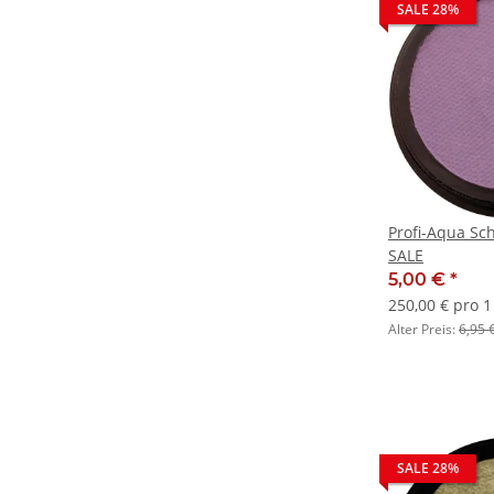
SALE 28%
Profi-Aqua Sch
SALE
5,00 €
*
250,00 € pro 1 
Alter Preis:
6,95 
SALE 28%