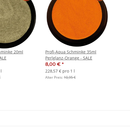
hminke 20ml
Profi-Aqua Schminke 35ml
ALE
Perlglanz-Orange - SALE
8,00 €
*
l
228,57 € pro 1 l
€
Alter Preis:
10,95 €