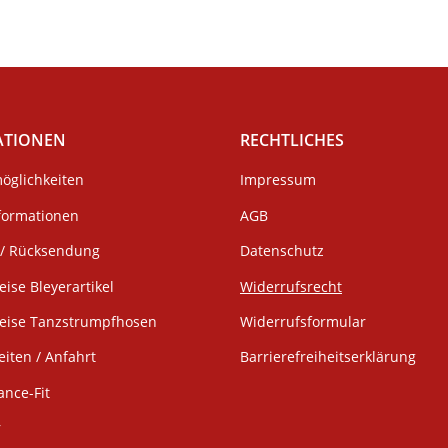
ATIONEN
RECHTLICHES
öglichkeiten
Impressum
formationen
AGB
/ Rücksendung
Datenschutz
eise Bleyerartikel
Widerrufsrecht
weise Tanzstrumpfhosen
Widerrufsformular
iten / Anfahrt
Barrierefreiheitserklärung
ance-Fit
r