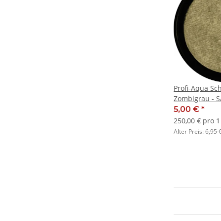
Profi-Aqua Sc
Zombigrau - S
5,00 €
*
250,00 € pro 1 
Alter Preis:
6,95 