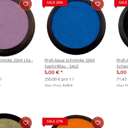
SALE 28%
SALE
minke 20ml Lila -
Profi-Aqua Schminke 20ml
Profi
SaphirBlau - SALE
Schwa
5,00 €
*
5,00
l
250,00 € pro 1 l
71,43 
€
Alter Preis:
6,95 €
Alter P
SALE 27%