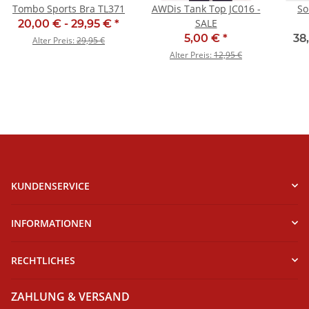
Tombo Sports Bra TL371
AWDis Tank Top JC016 -
So
SALE
20,00 € -
29,95 €
*
5,00 €
*
38
Alter Preis:
29,95 €
Alter Preis:
12,95 €
KUNDENSERVICE
INFORMATIONEN
RECHTLICHES
ZAHLUNG & VERSAND