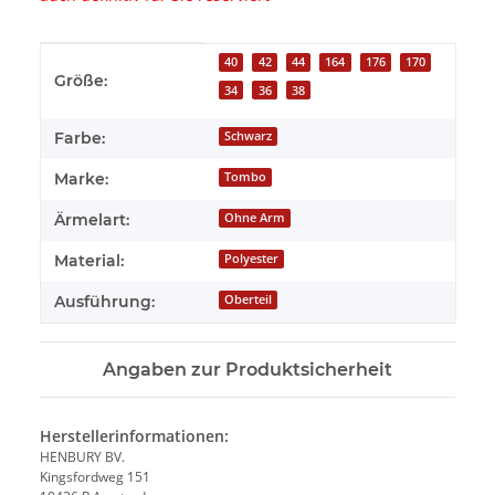
Produkteigenschaft
Wert
40
42
44
164
176
170
Größe:
34
36
38
Farbe:
Schwarz
Marke:
Tombo
Ärmelart:
Ohne Arm
Material:
Polyester
Ausführung:
Oberteil
Angaben zur Produktsicherheit
Herstellerinformationen:
HENBURY BV.
Kingsfordweg 151