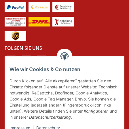
FOLGEN SIE UNS
Wie wir Cookies & Co nutzen
DER GRÜNE PUNKT
Durch Klicken auf „Alle akzeptieren“ gestatten Sie den
Wir tragen Verantwortung und erfüllen unsere
Einsatz folgender Dienste auf unserer Website: Technisch
Pflichten zur Systembeteiligung nach dem
notwendig, ReCaptcha, Doofinder, Google Analytics,
Verpackungsgesetz.
Google Ads, Google Tag Manager, Brevo. Sie können die
Einstellung jederzeit ändern (Fingerabdruck-Icon links
unten). Weitere Details finden Sie unter
Konfigurieren
und
FAIRCOMMERCE
in unserer
Datenschutzerklärung
.
Impressum
|
Datenschutz