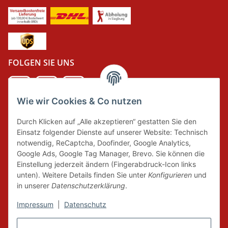
FOLGEN SIE UNS
Wie wir Cookies & Co nutzen
DER GRÜNE PUNKT
Durch Klicken auf „Alle akzeptieren“ gestatten Sie den
Wir tragen Verantwortung und erfüllen unsere
Einsatz folgender Dienste auf unserer Website: Technisch
Pflichten zur Systembeteiligung nach dem
notwendig, ReCaptcha, Doofinder, Google Analytics,
Verpackungsgesetz.
Google Ads, Google Tag Manager, Brevo. Sie können die
Einstellung jederzeit ändern (Fingerabdruck-Icon links
unten). Weitere Details finden Sie unter
Konfigurieren
und
FAIRCOMMERCE
in unserer
Datenschutzerklärung
.
Impressum
|
Datenschutz
Wir sind seit 04.12.2015 Mitglied der Initiative