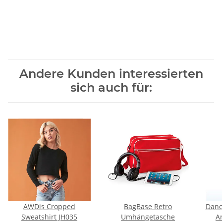
Andere Kunden interessierten
sich auch für:
AWDis Cropped
BagBase Retro
Danc
Sweatshirt JH035
Umhängetasche
A