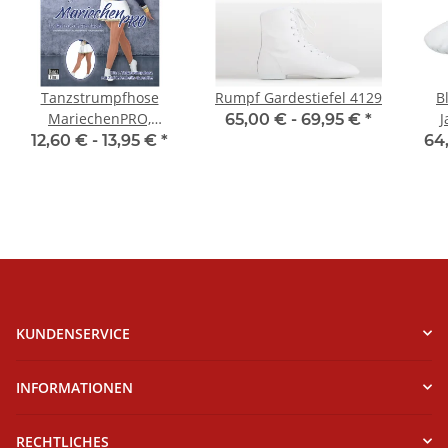
Tanzstrumpfhose
Rumpf Gardestiefel 4129
B
MariechenPRO,
J
65,00 € -
69,95 €
*
Erwachsenengrößen,
El
12,60 € -
13,95 €
*
64
Toast
KUNDENSERVICE
INFORMATIONEN
RECHTLICHES